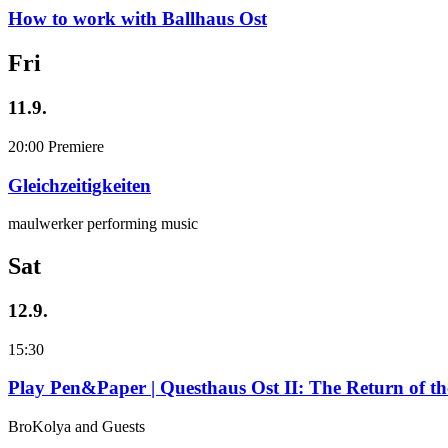
How to work with Ballhaus Ost
Fri
11.9.
20:00
Premiere
Gleichzeitigkeiten
maulwerker performing music
Sat
12.9.
15:30
Play Pen&Paper | Questhaus Ost II: The Return of t
BroKolya and Guests