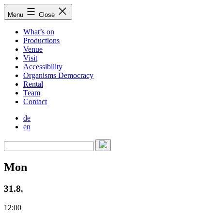
Skip
Menu
Close
to
content
What’s on
Productions
Venue
Visit
Accessibility
Organisms Democracy
Rental
Team
Contact
de
en
Mon
31.8.
12:00