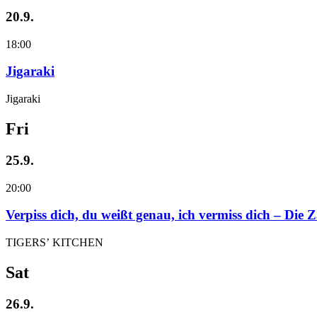
20.9.
18:00
Jigaraki
Jigaraki
Fri
25.9.
20:00
Verpiss dich, du weißt genau, ich vermiss dich – Die
TIGERS’ KITCHEN
Sat
26.9.