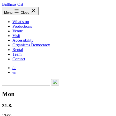
Skip
Ballhaus Ost
to
Ballhaus
Menu
Close
content
Ost
What’s on
Productions
Venue
Visit
Accessibility
Organisms Democracy
Rental
Team
Contact
de
en
Mon
31.8.
12:00