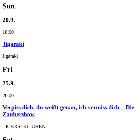
Sun
20.9.
18:00
Jigaraki
Jigaraki
Fri
25.9.
20:00
Verpiss dich, du weißt genau, ich vermiss dich – Die
Zaubershow
TIGERS’ KITCHEN
Sat