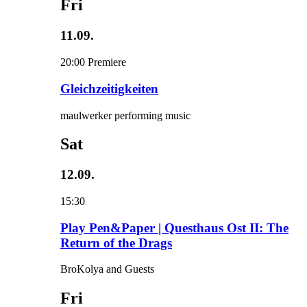
Fri
11.09.
20:00
Premiere
Gleichzeitigkeiten
maulwerker performing music
Sat
12.09.
15:30
Play Pen&Paper | Questhaus Ost II: The
Return of the Drags
BroKolya and Guests
Fri