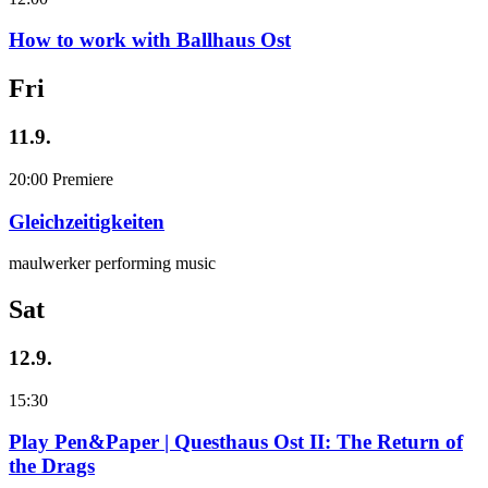
How to work with Ballhaus Ost
Fri
11.9.
20:00
Premiere
Gleichzeitigkeiten
maulwerker performing music
Sat
12.9.
15:30
Play Pen&Paper | Questhaus Ost II: The Return of
the Drags