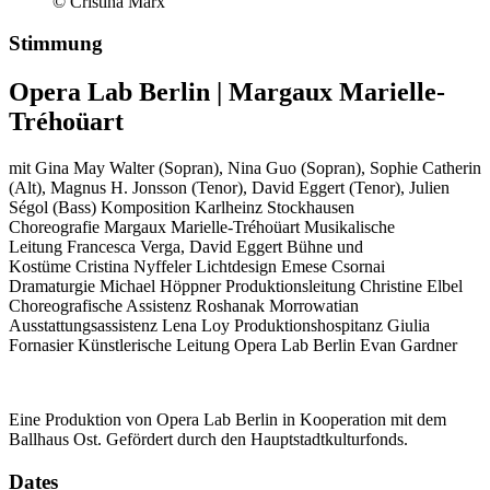
© Cristina Marx
Stimmung
Opera Lab Berlin | Margaux Marielle-
Tréhoüart
mit
Gina May Walter (Sopran), Nina Guo (Sopran), Sophie Catherin
(Alt), Magnus H. Jonsson (Tenor), David Eggert (Tenor), Julien
Ségol (Bass)
Komposition
Karlheinz Stockhausen
Choreografie
Margaux Marielle-Tréhoüart
Musikalische
Leitung
Francesca Verga, David Eggert
Bühne und
Kostüme
Cristina Nyffeler
Lichtdesign
Emese Csornai
Dramaturgie
Michael Höppner
Produktionsleitung
Christine Elbel
Choreografische Assistenz
Roshanak Morrowatian
Ausstattungsassistenz
Lena Loy
Produktionshospitanz
Giulia
Fornasier
Künstlerische Leitung Opera Lab Berlin
Evan Gardner
Eine Produktion von Opera Lab Berlin in Kooperation mit dem
Ballhaus Ost. Gefördert durch den Hauptstadtkulturfonds.
Dates