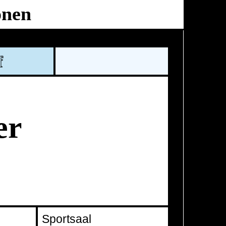
onen
Ballhaus
Ost
f
er
Sportsaal