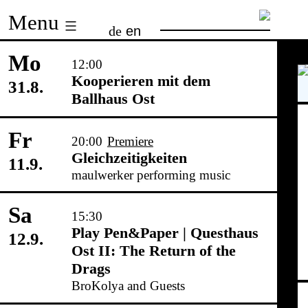
Skip
Menu
de
en
to
content
Mo
12:00
Kooperieren mit dem
31.8.
Ballhaus Ost
Fr
20:00
Premiere
Gleichzeitigkeiten
11.9.
maulwerker performing music
Sa
15:30
Play Pen&Paper | Questhaus
12.9.
Ost II: The Return of the
Drags
BroKolya and Guests