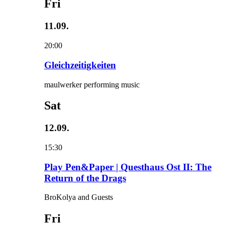
Fri
11.09.
20:00
Gleichzeitigkeiten
maulwerker performing music
Sat
12.09.
15:30
Play Pen&Paper | Questhaus Ost II: The
Return of the Drags
BroKolya and Guests
Fri