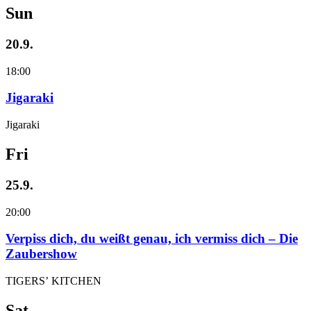
Sun
20.9.
18:00
Jigaraki
Jigaraki
Fri
25.9.
20:00
Verpiss dich, du weißt genau, ich vermiss dich – Die
Zaubershow
TIGERS’ KITCHEN
Sat