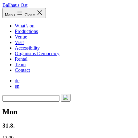
Skip
Ballhaus Ost
to
Ballhaus
Menu
Close
content
Ost
What’s on
Productions
Venue
Visit
Accessibility
Organisms Democracy
Rental
Team
Contact
de
en
Mon
31.8.
12:00