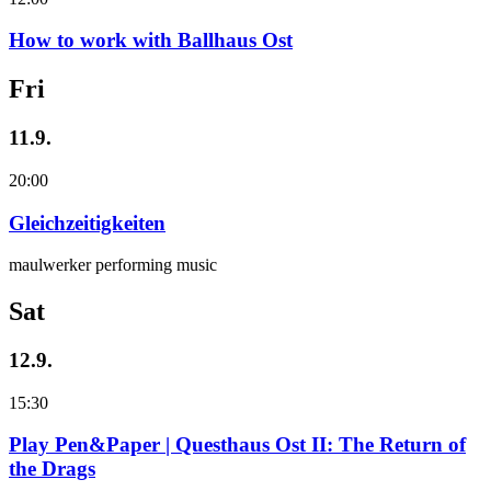
How to work with Ballhaus Ost
Fri
11.9.
20:00
Gleichzeitigkeiten
maulwerker performing music
Sat
12.9.
15:30
Play Pen&Paper | Questhaus Ost II: The Return of
the Drags