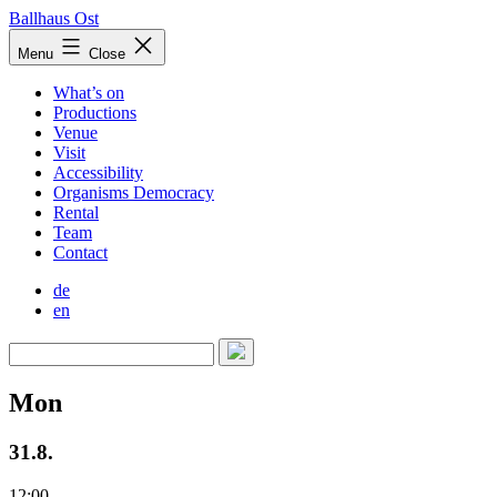
Skip
Ballhaus Ost
to
Ballhaus
Menu
Close
content
Ost
What’s on
Productions
Venue
Visit
Accessibility
Organisms Democracy
Rental
Team
Contact
de
en
Mon
31.8.
12:00