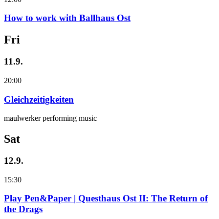
How to work with Ballhaus Ost
Fri
11.9.
20:00
Gleichzeitigkeiten
maulwerker performing music
Sat
12.9.
15:30
Play Pen&Paper | Questhaus Ost II: The Return of
the Drags