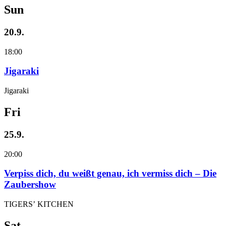
Sun
20.9.
18:00
Jigaraki
Jigaraki
Fri
25.9.
20:00
Verpiss dich, du weißt genau, ich vermiss dich – Die
Zaubershow
TIGERS’ KITCHEN
Sat