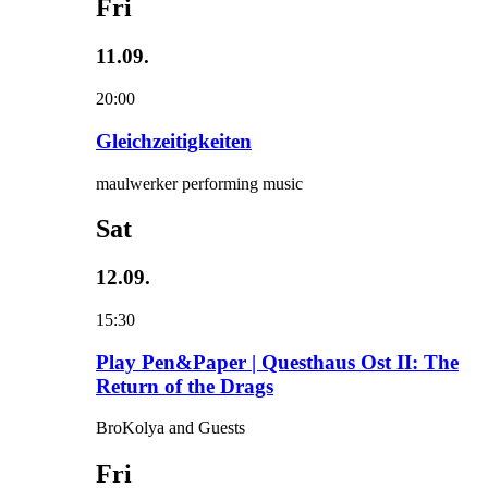
Fri
11.09.
20:00
Gleichzeitigkeiten
maulwerker performing music
Sat
12.09.
15:30
Play Pen&Paper | Questhaus Ost II: The
Return of the Drags
BroKolya and Guests
Fri