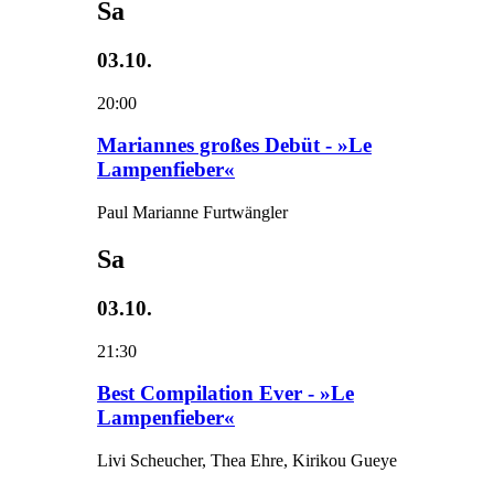
Sa
03.10.
20:00
Mariannes großes Debüt - »Le
Lampenfieber«
Paul Marianne Furtwängler
Sa
03.10.
21:30
Best Compilation Ever - »Le
Lampenfieber«
Livi Scheucher, Thea Ehre, Kirikou Gueye