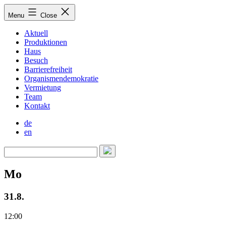
Skip
Menu
Close
to
content
Aktuell
Produktionen
Haus
Besuch
Barrierefreiheit
Organismendemokratie
Vermietung
Team
Kontakt
de
en
Mo
31.8.
12:00