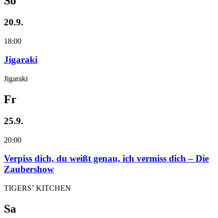
So
20.9.
18:00
Jigaraki
Jigaraki
Fr
25.9.
20:00
Verpiss dich, du weißt genau, ich vermiss dich – Die
Zaubershow
TIGERS’ KITCHEN
Sa