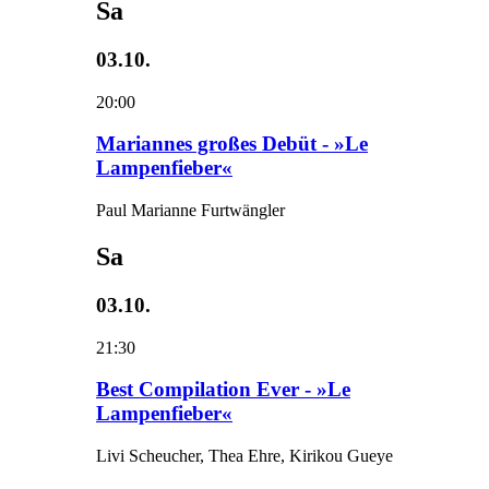
Sa
03.10.
20:00
Mariannes großes Debüt - »Le
Lampenfieber«
Paul Marianne Furtwängler
Sa
03.10.
21:30
Best Compilation Ever - »Le
Lampenfieber«
Livi Scheucher, Thea Ehre, Kirikou Gueye