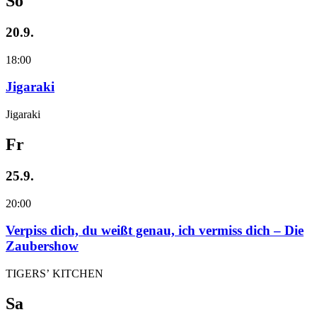
So
20.9.
18:00
Jigaraki
Jigaraki
Fr
25.9.
20:00
Verpiss dich, du weißt genau, ich vermiss dich – Die
Zaubershow
TIGERS’ KITCHEN
Sa