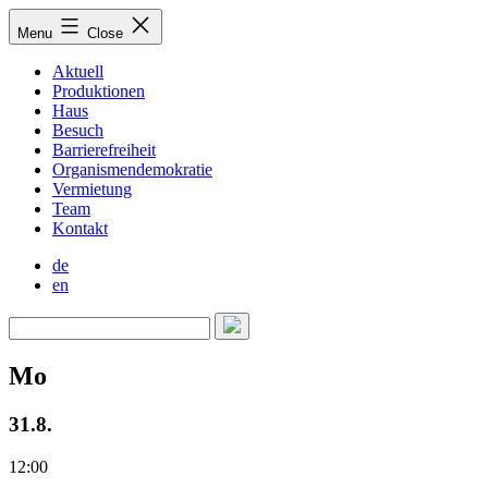
Skip
Menu
Close
to
content
Aktuell
Produktionen
Haus
Besuch
Barrierefreiheit
Organismendemokratie
Vermietung
Team
Kontakt
de
en
Mo
31.8.
12:00