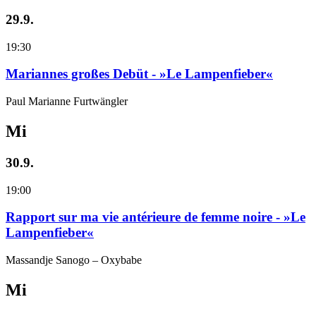
29.9.
19:30
Mariannes großes Debüt - »Le Lampenfieber«
Paul Marianne Furtwängler
Mi
30.9.
19:00
Rapport sur ma vie antérieure de femme noire - »Le
Lampenfieber«
Massandje Sanogo – Oxybabe
Mi