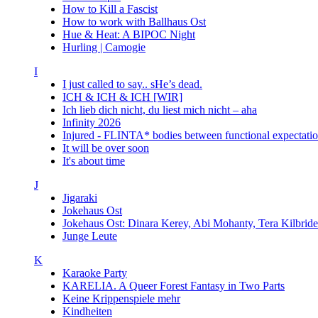
How to Kill a Fascist
How to work with Ballhaus Ost
Hue & Heat: A BIPOC Night
Hurling | Camogie
I
I just called to say.. sHe’s dead.
ICH & ICH & ICH [WIR]
Ich lieb dich nicht, du liest mich nicht – aha
Infinity 2026
Injured - FLINTA* bodies between functional expectatio
It will be over soon
It's about time
J
Jigaraki
Jokehaus Ost
Jokehaus Ost: Dinara Kerey, Abi Mohanty, Tera Kil
Junge Leute
K
Karaoke Party
KARELIA. A Queer Forest Fantasy in Two Parts
Keine Krippenspiele mehr
Kindheiten