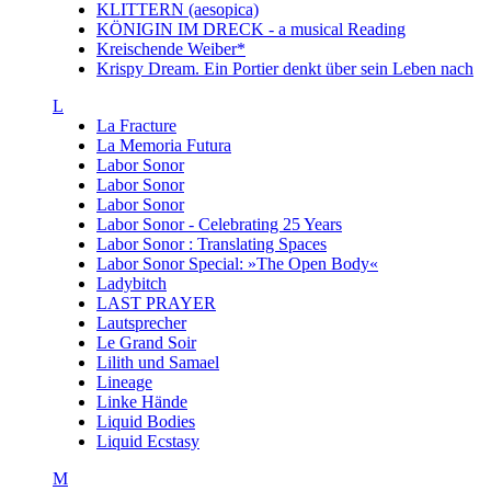
KLITTERN (aesopica)
KÖNIGIN IM DRECK - a musical Reading
Kreischende Weiber*
Krispy Dream. Ein Portier denkt über sein Leben nach
L
La Fracture
La Memoria Futura
Labor Sonor
Labor Sonor
Labor Sonor
Labor Sonor - Celebrating 25 Years
Labor Sonor : Translating Spaces
Labor Sonor Special: »The Open Body«
Ladybitch
LAST PRAYER
Lautsprecher
Le Grand Soir
Lilith und Samael
Lineage
Linke Hände
Liquid Bodies
Liquid Ecstasy
M