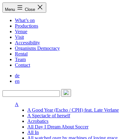
Skip
Menu
Close
to
content
What’s on
Productions
Venue
Visit
Accessibility
Organisms Democracy
Rental
Team
Contact
de
en
A
A Good Year (Escho / CPH) feat. Late Verlane
A Spectacle of herself
Acrobatics
All Day I Dream About Soccer
All In
All watched over by machines of loving grace