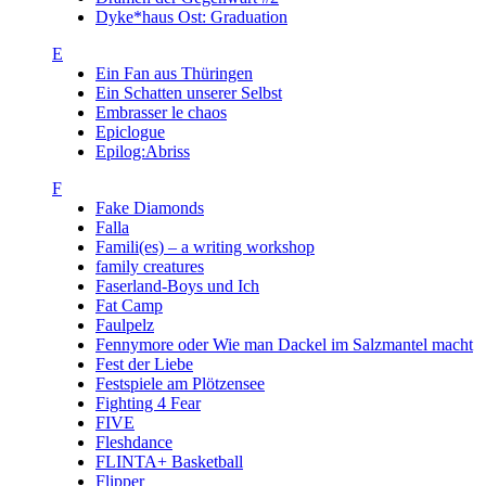
Dyke*haus Ost: Graduation
E
Ein Fan aus Thüringen
Ein Schatten unserer Selbst
Embrasser le chaos
Epiclogue
Epilog:Abriss
F
Fake Diamonds
Falla
Famili(es) – a writing workshop
family creatures
Faserland-Boys und Ich
Fat Camp
Faulpelz
Fennymore oder Wie man Dackel im Salzmantel macht
Fest der Liebe
Festspiele am Plötzensee
Fighting 4 Fear
FIVE
Fleshdance
FLINTA+ Basketball
Flipper