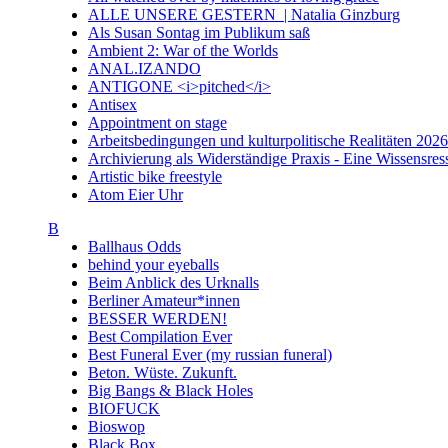
ALLE UNSERE GESTERN | Natalia Ginzburg
Als Susan Sontag im Publikum saß
Ambient 2: War of the Worlds
ANAL.IZANDO
ANTIGONE <i>pitched</i>
Antisex
Appointment on stage
Arbeitsbedingungen und kulturpolitische Realitäten 20
Archivierung als Widerständige Praxis - Eine Wissensresso
Artistic bike freestyle
Atom Eier Uhr
B
Ballhaus Odds
behind your eyeballs
Beim Anblick des Urknalls
Berliner Amateur*innen
BESSER WERDEN!
Best Compilation Ever
Best Funeral Ever (my russian funeral)
Beton. Wüste. Zukunft.
Big Bangs & Black Holes
BIOFUCK
Bioswop
Black Box