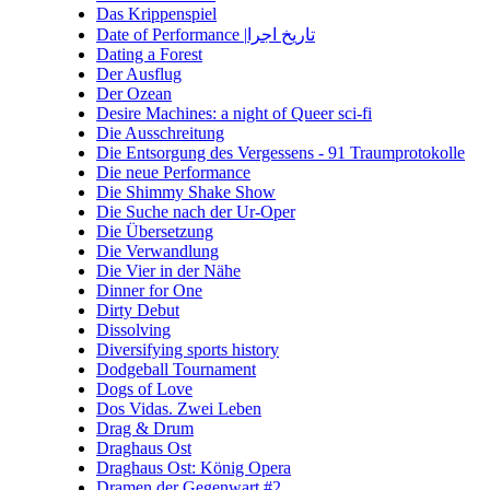
Das Krippenspiel
Date of Performance |تاریخ اجرا
Dating a Forest
Der Ausflug
Der Ozean
Desire Machines: a night of Queer sci-fi
Die Ausschreitung
Die Entsorgung des Vergessens - 91 Traumprotokolle
Die neue Performance
Die Shimmy Shake Show
Die Suche nach der Ur-Oper
Die Übersetzung
Die Verwandlung
Die Vier in der Nähe
Dinner for One
Dirty Debut
Dissolving
Diversifying sports history
Dodgeball Tournament
Dogs of Love
Dos Vidas. Zwei Leben
Drag & Drum
Draghaus Ost
Draghaus Ost: König Opera
Dramen der Gegenwart #2