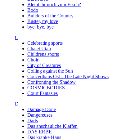
Bleibt ihr noch zum Essen?
Bodo
Builders of the Country
Buster, my love
bye, bye, bye
C
Celebrating sports
Chalet Utah
Childrens sports
Choir
City of Creatures
Coiling against the Sun
Concerthaus Ost - The Late Night Shows
Confronting the Shadow
COSMICBODIES
Court Fantasies
D
Damage Done
Dangereuses
Darts
Das anschauliche Klaffen
DAS ERBE
Das kranke Haus