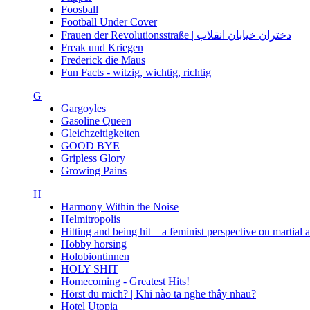
Foosball
Football Under Cover
Frauen der Revolutionsstraße | دختران خیابان انقلاب
Freak und Kriegen
Frederick die Maus
Fun Facts - witzig, wichtig, richtig
G
Gargoyles
Gasoline Queen
Gleichzeitigkeiten
GOOD BYE
Gripless Glory
Growing Pains
H
Harmony Within the Noise
Helmitropolis
Hitting and being hit – a feminist perspective on martial 
Hobby horsing
Holobiontinnen
HOLY SHIT
Homecoming - Greatest Hits!
Hörst du mich? | Khi nào ta nghe thây nhau?
Hotel Utopia