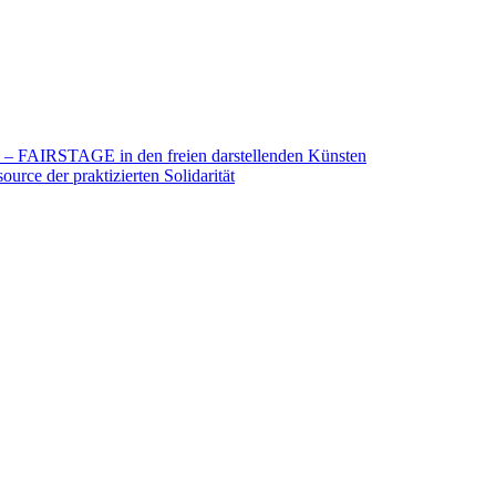
26 – FAIRSTAGE in den freien darstellenden Künsten
urce der praktizierten Solidarität