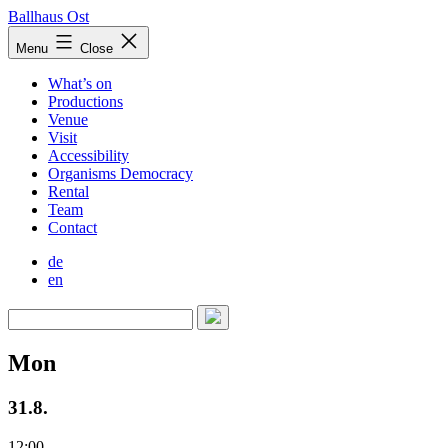
Skip
Ballhaus Ost
to
Ballhaus
Menu
Close
content
Ost
What’s on
Productions
Venue
Visit
Accessibility
Organisms Democracy
Rental
Team
Contact
de
en
Mon
31.8.
12:00