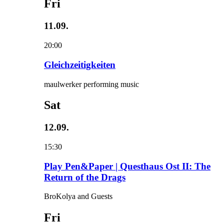
Fri
11.09.
20:00
Gleichzeitigkeiten
maulwerker performing music
Sat
12.09.
15:30
Play Pen&Paper | Questhaus Ost II: The
Return of the Drags
BroKolya and Guests
Fri