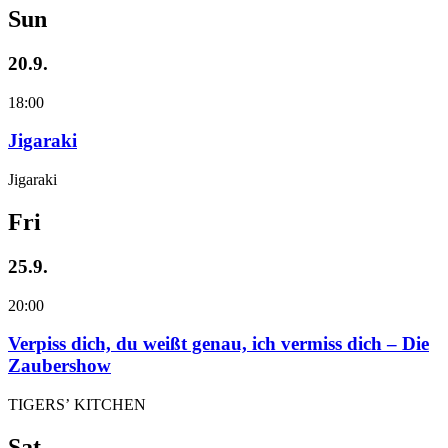
Sun
20.9.
18:00
Jigaraki
Jigaraki
Fri
25.9.
20:00
Verpiss dich, du weißt genau, ich vermiss dich – Die
Zaubershow
TIGERS’ KITCHEN
Sat