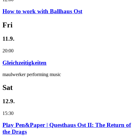
How to work with Ballhaus Ost
Fri
11.9.
20:00
Gleichzeitigkeiten
maulwerker performing music
Sat
12.9.
15:30
Play Pen&Paper | Questhaus Ost II: The Return of
the Drags