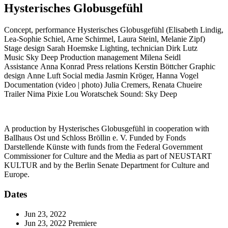
Hysterisches Globusgefühl
Concept, performance
Hysterisches Globusgefühl (Elisabeth Lindig,
Lea-Sophie Schiel, Arne Schirmel, Laura Steinl, Melanie Zipf)
Stage design
Sarah Hoemske
Lighting, technician
Dirk Lutz
Music
Sky Deep
Production management
Milena Seidl
Assistance
Anna Konrad
Press relations
Kerstin Böttcher
Graphic
design
Anne Luft
Social media
Jasmin Kröger, Hanna Vogel
Documentation (video | photo)
Julia Cremers, Renata Chueire
Trailer
Nima Pixie Lou Woratschek Sound: Sky Deep
A production by Hysterisches Globusgefühl in cooperation with
Ballhaus Ost und Schloss Bröllin e. V. Funded by Fonds
Darstellende Künste with funds from the Federal Government
Commissioner for Culture and the Media as part of NEUSTART
KULTUR and by the Berlin Senate Department for Culture and
Europe.
Dates
Jun 23, 2022
Jun 23, 2022
Premiere