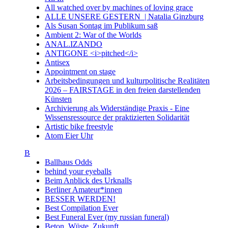
All watched over by machines of loving grace
ALLE UNSERE GESTERN | Natalia Ginzburg
Als Susan Sontag im Publikum saß
Ambient 2: War of the Worlds
ANAL.IZANDO
ANTIGONE <i>pitched</i>
Antisex
Appointment on stage
Arbeitsbedingungen und kulturpolitische Realitäten
2026 – FAIRSTAGE in den freien darstellenden
Künsten
Archivierung als Widerständige Praxis - Eine
Wissensressource der praktizierten Solidarität
Artistic bike freestyle
Atom Eier Uhr
B
Ballhaus Odds
behind your eyeballs
Beim Anblick des Urknalls
Berliner Amateur*innen
BESSER WERDEN!
Best Compilation Ever
Best Funeral Ever (my russian funeral)
Beton. Wüste. Zukunft.