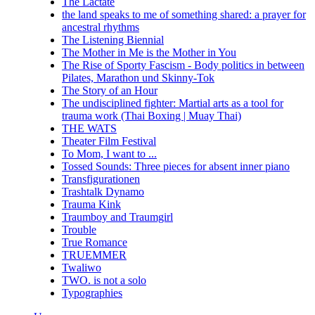
The Lactate
the land speaks to me of something shared: a prayer for
ancestral rhythms
The Listening Biennial
The Mother in Me is the Mother in You
The Rise of Sporty Fascism - Body politics in between
Pilates, Marathon und Skinny-Tok
The Story of an Hour
The undisciplined fighter: Martial arts as a tool for
trauma work (Thai Boxing | Muay Thai)
THE WATS
Theater Film Festival
To Mom, I want to ...
Tossed Sounds: Three pieces for absent inner piano
Transfigurationen
Trashtalk Dynamo
Trauma Kink
Traumboy and Traumgirl
Trouble
True Romance
TRUEMMER
Twaliwo
TWO. is not a solo
Typographies