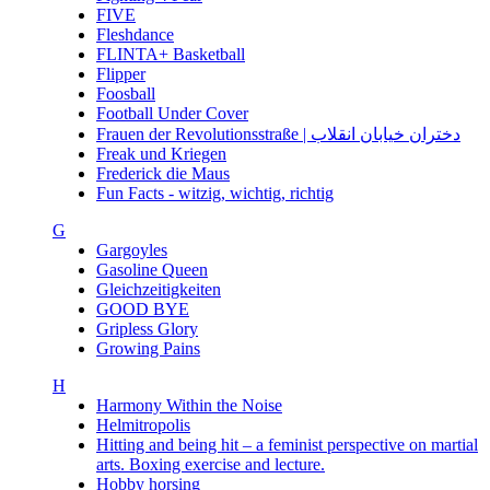
FIVE
Fleshdance
FLINTA+ Basketball
Flipper
Foosball
Football Under Cover
Frauen der Revolutionsstraße | دختران خیابان انقلاب
Freak und Kriegen
Frederick die Maus
Fun Facts - witzig, wichtig, richtig
G
Gargoyles
Gasoline Queen
Gleichzeitigkeiten
GOOD BYE
Gripless Glory
Growing Pains
H
Harmony Within the Noise
Helmitropolis
Hitting and being hit – a feminist perspective on martial
arts. Boxing exercise and lecture.
Hobby horsing