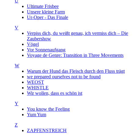
U
Ultimate Frisbee
Unsere kleine Farm
Ur-Oper - Das Finale
V
Verpiss dich, du weißt genau, ich vermiss dich – Die
Zaubershow
Vögel
Vor Sonnenaufgang
Voyage de Genre: Transition in Three Movements
W
Warum der Hund das Fleisch durch den Fluss trägt
we prepared ourselves not to be found
WEOST
WHISTLE
Wir wollen, dass es schön ist
Y
You know the Feeling
Yum Yum
Z
ZAPFENSTREICH