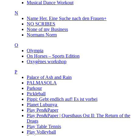
Musical Dance Workout
N
Name Her. Eine Suche nach den Frauen+
NO SCRIBES
None of my Business
Normans Norm
O
Olympia
On Horses – Sports Edition
Oxygènes workshop
P
Palace of Ash and Rain
PALMASOLA
Parkour
Pickleball
Pippi: Gebt endlich auf! Es ist vorbei
Planet Lubunya
Play Pen&Paper
Play Pen&Paper | Questhaus Ost II: The Return of the
Drags
Play Table Tennis
Play Volleyball