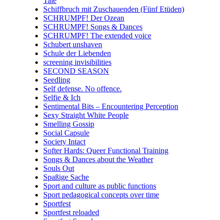
Tale
Schiffbruch mit Zuschauenden (Fünf Etüden)
SCHRUMPF! Der Ozean
SCHRUMPF! Songs & Dances
SCHRUMPF! The extended voice
Schubert unshaven
Schule der Liebenden
screening invisibilities
SECOND SEASON
Seedling
Self defense. No offence.
Selfie & Ich
Sentimental Bits – Encountering Perception
Sexy Straight White People
Smelling Gossip
Social Capsule
Society Intact
Softer Hards: Queer Functional Training
Songs & Dances about the Weather
Souls Out
Spaßige Sache
Sport and culture as public functions
Sport pedagogical concepts over time
Sportfest
Sportfest reloaded