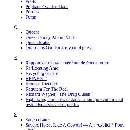
Pools
Pophaus Ost: Jon Darc
Posters
Pump
Q
Queens
Queer Family Album Vl. 1
Queerokratia
Questhaus Ost: BroKolya und guests
R
Rapport sur ma vie antérieure de femme noire
Re/Locating Amo
Recycling of Life
REINHEIT
Remote Together
Requiem For The Real
Richard Wagner - The Drag Queen!
Right-wing structures in darts - about pub culture and
restrictive association politics
S
Sancha Laura
Save A Horse, Ride A Cowgirl — An *explicit* Pony