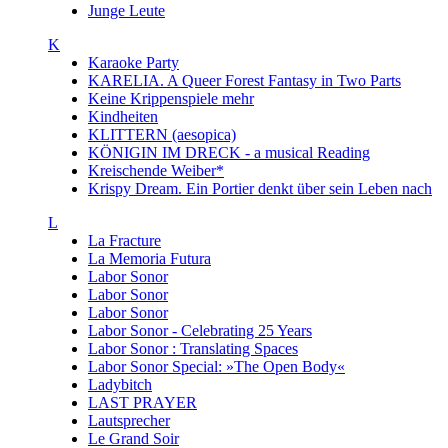
Junge Leute
K
Karaoke Party
KARELIA. A Queer Forest Fantasy in Two Parts
Keine Krippenspiele mehr
Kindheiten
KLITTERN (aesopica)
KÖNIGIN IM DRECK - a musical Reading
Kreischende Weiber*
Krispy Dream. Ein Portier denkt über sein Leben nach
L
La Fracture
La Memoria Futura
Labor Sonor
Labor Sonor
Labor Sonor
Labor Sonor - Celebrating 25 Years
Labor Sonor : Translating Spaces
Labor Sonor Special: »The Open Body«
Ladybitch
LAST PRAYER
Lautsprecher
Le Grand Soir