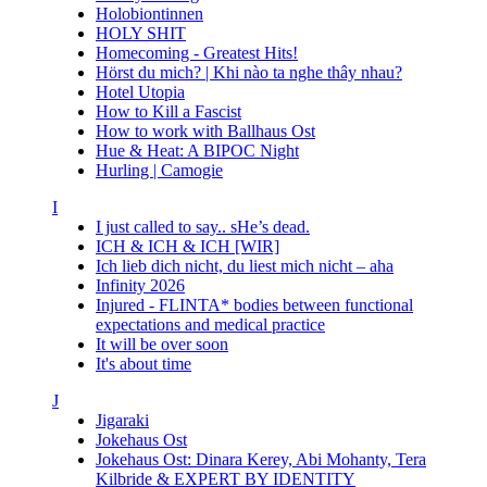
Holobiontinnen
HOLY SHIT
Homecoming - Greatest Hits!
Hörst du mich? | Khi nào ta nghe thây nhau?
Hotel Utopia
How to Kill a Fascist
How to work with Ballhaus Ost
Hue & Heat: A BIPOC Night
Hurling | Camogie
I
I just called to say.. sHe’s dead.
ICH & ICH & ICH [WIR]
Ich lieb dich nicht, du liest mich nicht – aha
Infinity 2026
Injured - FLINTA* bodies between functional
expectations and medical practice
It will be over soon
It's about time
J
Jigaraki
Jokehaus Ost
Jokehaus Ost: Dinara Kerey, Abi Mohanty, Tera
Kilbride & EXPERT BY IDENTITY