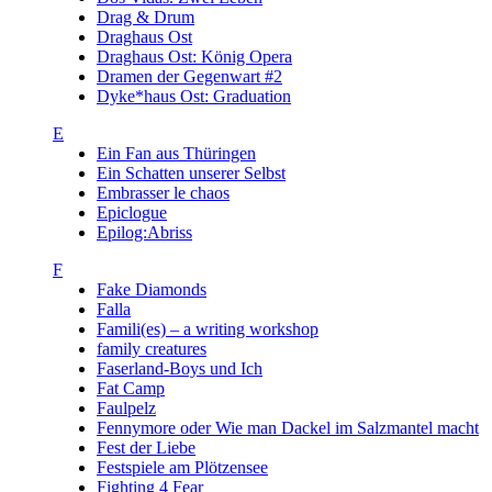
Drag & Drum
Draghaus Ost
Draghaus Ost: König Opera
Dramen der Gegenwart #2
Dyke*haus Ost: Graduation
E
Ein Fan aus Thüringen
Ein Schatten unserer Selbst
Embrasser le chaos
Epiclogue
Epilog:Abriss
F
Fake Diamonds
Falla
Famili(es) – a writing workshop
family creatures
Faserland-Boys und Ich
Fat Camp
Faulpelz
Fennymore oder Wie man Dackel im Salzmantel macht
Fest der Liebe
Festspiele am Plötzensee
Fighting 4 Fear