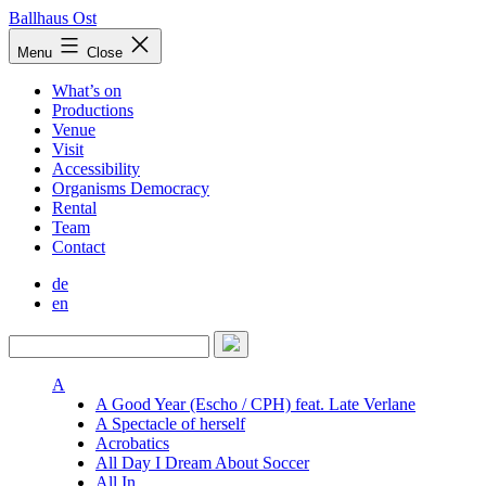
Skip
Ballhaus Ost
to
Ballhaus
Menu
Close
content
Ost
What’s on
Productions
Venue
Visit
Accessibility
Organisms Democracy
Rental
Team
Contact
de
en
A
A Good Year (Escho / CPH) feat. Late Verlane
A Spectacle of herself
Acrobatics
All Day I Dream About Soccer
All In