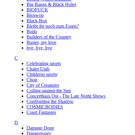
Big Bangs & Black Holes
BIOFUCK
Bioswop
Black Box
Bleibt ihr noch zum Essen?
Bodo
Builders of the Country
Buster, my love
bye, bye, bye
C
Celebrating sports
Chalet Utah
Childrens sports
Choir
City of Creatures
Coiling against the Sun
Concerthaus Ost - The Late Night Shows
Confronting the Shadow
COSMICBODIES
Court Fantasies
D
Damage Done
Dangereuses