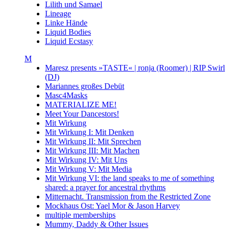
Lilith und Samael
Lineage
Linke Hände
Liquid Bodies
Liquid Ecstasy
M
Maresz presents »TASTE« | ronja (Roomer) | RIP Swirl
(DJ)
Mariannes großes Debüt
Masc4Masks
MATERIALIZE ME!
Meet Your Dancestors!
Mit Wirkung
Mit Wirkung I: Mit Denken
Mit Wirkung II: Mit Sprechen
Mit Wirkung III: Mit Machen
Mit Wirkung IV: Mit Uns
Mit Wirkung V: Mit Media
Mit Wirkung VI: the land speaks to me of something
shared: a prayer for ancestral rhythms
Mitternacht. Transmission from the Restricted Zone
Mockhaus Ost: Yael Mor & Jason Harvey
multiple memberships
Mummy, Daddy & Other Issues