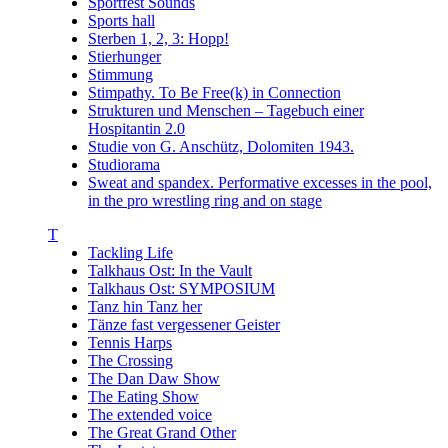
Sportfest Sounds
Sports hall
Sterben 1, 2, 3: Hopp!
Stierhunger
Stimmung
Stimpathy. To Be Free(k) in Connection
Strukturen und Menschen – Tagebuch einer
Hospitantin 2.0
Studie von G. Anschütz, Dolomiten 1943.
Studiorama
Sweat and spandex. Performative excesses in the pool,
in the pro wrestling ring and on stage
T
Tackling Life
Talkhaus Ost: In the Vault
Talkhaus Ost: SYMPOSIUM
Tanz hin Tanz her
Tänze fast vergessener Geister
Tennis Harps
The Crossing
The Dan Daw Show
The Eating Show
The extended voice
The Great Grand Other