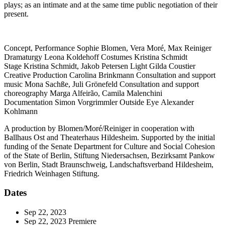
plays; as an intimate and at the same time public negotiation of their
present.
Concept, Performance
Sophie Blomen, Vera Moré, Max Reiniger
Dramaturgy
Leona Koldehoff
Costumes
Kristina Schmidt
Stage
Kristina Schmidt, Jakob Petersen
Light
Gilda Coustier
Creative Production
Carolina Brinkmann
Consultation and support
music
Mona Sachße, Juli Grönefeld
Consultation and support
choreography
Marga Alfeirão, Camila Malenchini
Documentation
Simon Vorgrimmler
Outside Eye
Alexander
Kohlmann
A production by Blomen/Moré/Reiniger in cooperation with
Ballhaus Ost and Theaterhaus Hildesheim. Supported by the initial
funding of the Senate Department for Culture and Social Cohesion
of the State of Berlin, Stiftung Niedersachsen, Bezirksamt Pankow
von Berlin, Stadt Braunschweig, Landschaftsverband Hildesheim,
Friedrich Weinhagen Stiftung.
Dates
Sep 22, 2023
Sep 22, 2023
Premiere