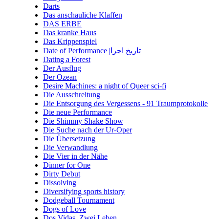
Darts
Das anschauliche Klaffen
DAS ERBE
Das kranke Haus
Das Krippenspiel
Date of Performance |تاریخ اجرا
Dating a Forest
Der Ausflug
Der Ozean
Desire Machines: a night of Queer sci-fi
Die Ausschreitung
Die Entsorgung des Vergessens - 91 Traumprotokolle
Die neue Performance
Die Shimmy Shake Show
Die Suche nach der Ur-Oper
Die Übersetzung
Die Verwandlung
Die Vier in der Nähe
Dinner for One
Dirty Debut
Dissolving
Diversifying sports history
Dodgeball Tournament
Dogs of Love
Dos Vidas. Zwei Leben