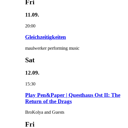
Fri
11.09.
20:00
Gleichzeitigkeiten
maulwerker performing music
Sat
12.09.
15:30
Play Pen&Paper | Questhaus Ost II: The
Return of the Drags
BroKolya and Guests
Fri