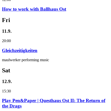
How to work with Ballhaus Ost
Fri
11.9.
20:00
Gleichzeitigkeiten
maulwerker performing music
Sat
12.9.
15:30
Play Pen&Paper | Questhaus Ost II: The Return of
the Drags