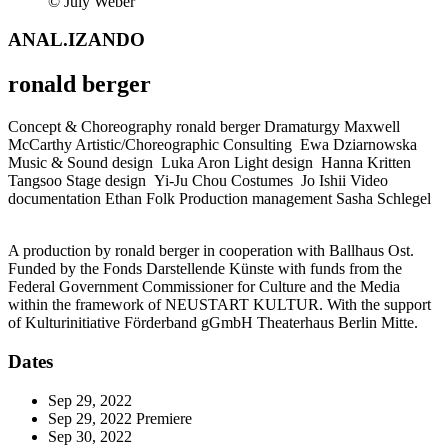
© July Weber
ANAL.IZANDO
ronald berger
Concept & Choreography
ronald berger
Dramaturgy
Maxwell
McCarthy
Artistic/Choreographic Consulting
Ewa Dziarnowska
Music & Sound design
Luka Aron
Light design
Hanna Kritten
Tangsoo
Stage design
Yi-Ju Chou
Costumes
Jo Ishii
Video
documentation
Ethan Folk
Production management
Sasha Schlegel
A production by ronald berger in cooperation with Ballhaus Ost.
Funded by the Fonds Darstellende Künste with funds from the
Federal Government Commissioner for Culture and the Media
within the framework of NEUSTART KULTUR. With the support
of Kulturinitiative Förderband gGmbH Theaterhaus Berlin Mitte.
Dates
Sep 29, 2022
Sep 29, 2022
Premiere
Sep 30, 2022