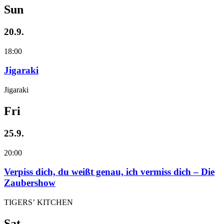
Sun
20.9.
18:00
Jigaraki
Jigaraki
Fri
25.9.
20:00
Verpiss dich, du weißt genau, ich vermiss dich – Die
Zaubershow
TIGERS’ KITCHEN
Sat