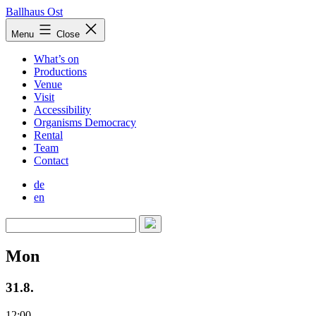
Skip
Ballhaus Ost
to
Ballhaus
Menu
Close
content
Ost
What’s on
Productions
Venue
Visit
Accessibility
Organisms Democracy
Rental
Team
Contact
de
en
Mon
31.8.
12:00