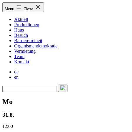
Skip
Menu
Close
to
content
Aktuell
Produktionen
Haus
Besuch
Barrierefreiheit
Organismendemokratie
Vermietung
Team
Kontakt
de
en
Mo
31.8.
12:00