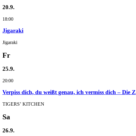
20.9.
18:00
Jigaraki
Jigaraki
Fr
25.9.
20:00
Verpiss dich, du weißt genau, ich vermiss dich – Die
TIGERS’ KITCHEN
Sa
26.9.