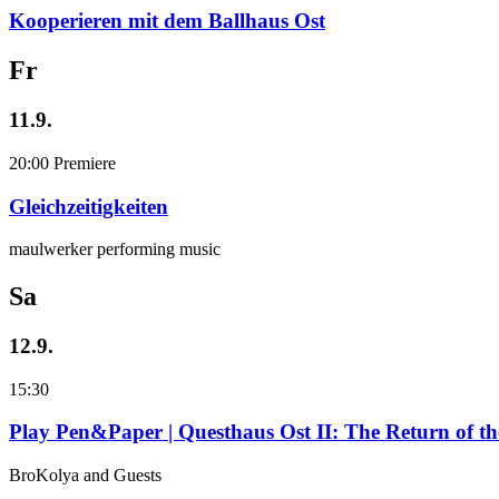
Kooperieren mit dem Ballhaus Ost
Fr
11.9.
20:00
Premiere
Gleichzeitigkeiten
maulwerker performing music
Sa
12.9.
15:30
Play Pen&Paper | Questhaus Ost II: The Return of t
BroKolya and Guests