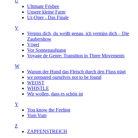
U
Ultimate Frisbee
Unsere kleine Farm
Ur-Oper - Das Finale
V
Verpiss dich, du weißt genau, ich vermiss dich – Die
Zaubershow
Vögel
Vor Sonnenaufgang
Voyage de Genre: Transition in Three Movements
W
Warum der Hund das Fleisch durch den Fluss trägt
we prepared ourselves not to be found
WEOST
WHISTLE
Wir wollen, dass es schön ist
Y
You know the Feeling
Yum Yum
Z
ZAPFENSTREICH