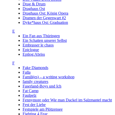
Drag & Drum
Draghaus Ost
Draghaus Ost: König Opera
Dramen der Gegenwart #2
Dyke*haus Ost: Graduation
E
Ein Fan aus Thüringen
Ein Schatten unserer Selbst
Embrasser le chaos
Epiclogue
Epilog:Abriss
F
Fake Diamonds
Falla
Famili(es) – a writing workshop
family creatures
Faserland-Boys und Ich
Fat Camp
Faulpelz
Fennymore oder Wie man Dackel im Salzmantel macht
Fest der Liebe
Festspiele am Plötzensee
Fighting 4 Fear