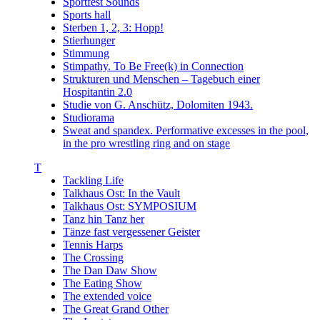
Sportfest Sounds
Sports hall
Sterben 1, 2, 3: Hopp!
Stierhunger
Stimmung
Stimpathy. To Be Free(k) in Connection
Strukturen und Menschen – Tagebuch einer
Hospitantin 2.0
Studie von G. Anschütz, Dolomiten 1943.
Studiorama
Sweat and spandex. Performative excesses in the pool,
in the pro wrestling ring and on stage
T
Tackling Life
Talkhaus Ost: In the Vault
Talkhaus Ost: SYMPOSIUM
Tanz hin Tanz her
Tänze fast vergessener Geister
Tennis Harps
The Crossing
The Dan Daw Show
The Eating Show
The extended voice
The Great Grand Other