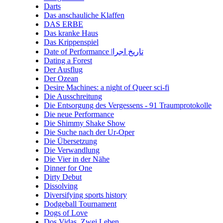
Darts
Das anschauliche Klaffen
DAS ERBE
Das kranke Haus
Das Krippenspiel
Date of Performance |تاریخ اجرا
Dating a Forest
Der Ausflug
Der Ozean
Desire Machines: a night of Queer sci-fi
Die Ausschreitung
Die Entsorgung des Vergessens - 91 Traumprotokolle
Die neue Performance
Die Shimmy Shake Show
Die Suche nach der Ur-Oper
Die Übersetzung
Die Verwandlung
Die Vier in der Nähe
Dinner for One
Dirty Debut
Dissolving
Diversifying sports history
Dodgeball Tournament
Dogs of Love
Dos Vidas. Zwei Leben