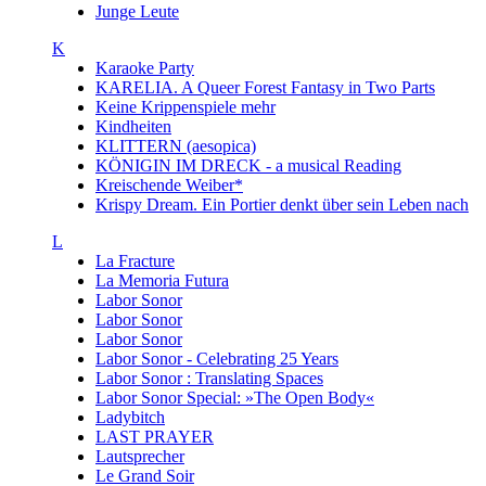
Junge Leute
K
Karaoke Party
KARELIA. A Queer Forest Fantasy in Two Parts
Keine Krippenspiele mehr
Kindheiten
KLITTERN (aesopica)
KÖNIGIN IM DRECK - a musical Reading
Kreischende Weiber*
Krispy Dream. Ein Portier denkt über sein Leben nach
L
La Fracture
La Memoria Futura
Labor Sonor
Labor Sonor
Labor Sonor
Labor Sonor - Celebrating 25 Years
Labor Sonor : Translating Spaces
Labor Sonor Special: »The Open Body«
Ladybitch
LAST PRAYER
Lautsprecher
Le Grand Soir