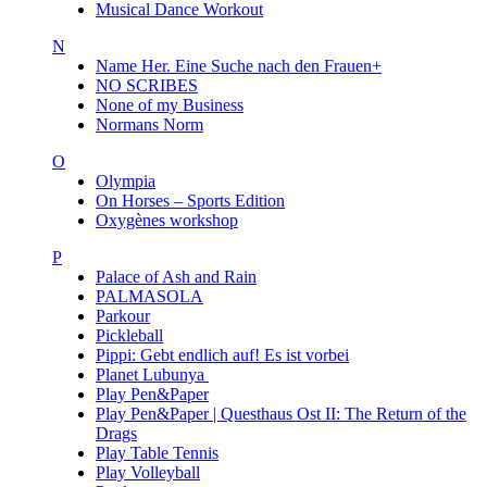
Musical Dance Workout
N
Name Her. Eine Suche nach den Frauen+
NO SCRIBES
None of my Business
Normans Norm
O
Olympia
On Horses – Sports Edition
Oxygènes workshop
P
Palace of Ash and Rain
PALMASOLA
Parkour
Pickleball
Pippi: Gebt endlich auf! Es ist vorbei
Planet Lubunya
Play Pen&Paper
Play Pen&Paper | Questhaus Ost II: The Return of the
Drags
Play Table Tennis
Play Volleyball