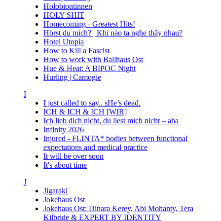
Holobiontinnen
HOLY SHIT
Homecoming - Greatest Hits!
Hörst du mich? | Khi nào ta nghe thây nhau?
Hotel Utopia
How to Kill a Fascist
How to work with Ballhaus Ost
Hue & Heat: A BIPOC Night
Hurling | Camogie
I
I just called to say.. sHe’s dead.
ICH & ICH & ICH [WIR]
Ich lieb dich nicht, du liest mich nicht – aha
Infinity 2026
Injured - FLINTA* bodies between functional
expectations and medical practice
It will be over soon
It's about time
J
Jigaraki
Jokehaus Ost
Jokehaus Ost: Dinara Kerey, Abi Mohanty, Tera
Kilbride & EXPERT BY IDENTITY