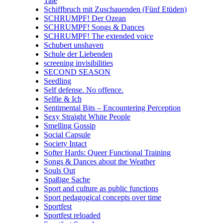
Tale
Schiffbruch mit Zuschauenden (Fünf Etüden)
SCHRUMPF! Der Ozean
SCHRUMPF! Songs & Dances
SCHRUMPF! The extended voice
Schubert unshaven
Schule der Liebenden
screening invisibilities
SECOND SEASON
Seedling
Self defense. No offence.
Selfie & Ich
Sentimental Bits – Encountering Perception
Sexy Straight White People
Smelling Gossip
Social Capsule
Society Intact
Softer Hards: Queer Functional Training
Songs & Dances about the Weather
Souls Out
Spaßige Sache
Sport and culture as public functions
Sport pedagogical concepts over time
Sportfest
Sportfest reloaded