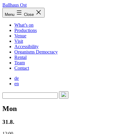
Skip
Ballhaus Ost
to
Ballhaus
Menu
Close
content
Ost
What’s on
Productions
Venue
Visit
Accessibility
Organisms Democracy
Rental
Team
Contact
de
en
Mon
31.8.
12:00