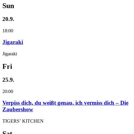
Sun
20.9.
18:00
Jigaraki
Jigaraki
Fri
25.9.
20:00
Verpiss dich, du weißt genau, ich vermiss dich – Die
Zaubershow
TIGERS’ KITCHEN
Sat