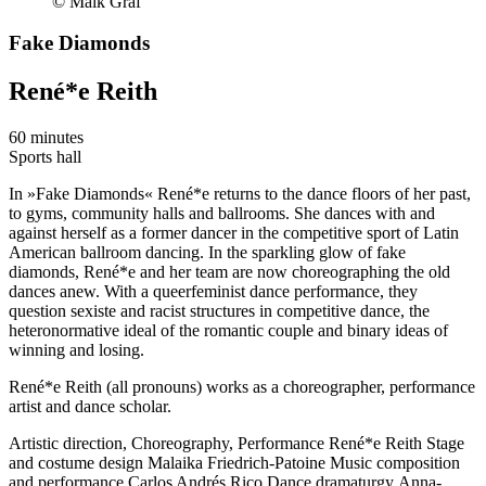
© Maik Gräf
Fake Diamonds
René*e Reith
60 minutes
Sports hall
In »Fake Diamonds« René*e returns to the dance floors of her past,
to gyms, community halls and ballrooms. She dances with and
against herself as a former dancer in the competitive sport of Latin
American ballroom dancing. In the sparkling glow of fake
diamonds, René*e and her team are now choreographing the old
dances anew. With a queerfeminist dance performance, they
question sexiste and racist structures in competitive dance, the
heteronormative ideal of the romantic couple and binary ideas of
winning and losing.
René*e Reith (all pronouns) works as a choreographer, performance
artist and dance scholar.
Artistic direction, Choreography, Performance
René*e Reith
Stage
and costume design
Malaika Friedrich-Patoine
Music composition
and performance
Carlos Andrés Rico
Dance dramaturgy
Anna-