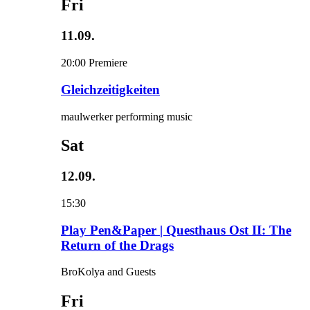
Fri
11.09.
20:00
Premiere
Gleichzeitigkeiten
maulwerker performing music
Sat
12.09.
15:30
Play Pen&Paper | Questhaus Ost II: The
Return of the Drags
BroKolya and Guests
Fri