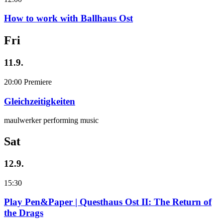
How to work with Ballhaus Ost
Fri
11.9.
20:00
Premiere
Gleichzeitigkeiten
maulwerker performing music
Sat
12.9.
15:30
Play Pen&Paper | Questhaus Ost II: The Return of
the Drags