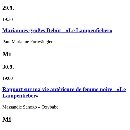
29.9.
19:30
Mariannes großes Debüt - »Le Lampenfieber«
Paul Marianne Furtwängler
Mi
30.9.
19:00
Rapport sur ma vie antérieure de femme noire - »Le
Lampenfieber«
Massandje Sanogo – Oxybabe
Mi