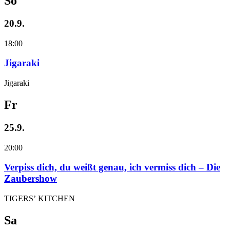
So
20.9.
18:00
Jigaraki
Jigaraki
Fr
25.9.
20:00
Verpiss dich, du weißt genau, ich vermiss dich – Die
Zaubershow
TIGERS’ KITCHEN
Sa