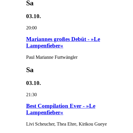
Sa
03.10.
20:00
Mariannes großes Debüt - »Le
Lampenfieber«
Paul Marianne Furtwängler
Sa
03.10.
21:30
Best Compilation Ever - »Le
Lampenfieber«
Livi Scheucher, Thea Ehre, Kirikou Gueye