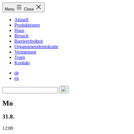
Skip
Menu
Close
to
content
Aktuell
Produktionen
Haus
Besuch
Barrierefreiheit
Organismendemokratie
Vermietung
Team
Kontakt
de
en
Mo
31.8.
12:00