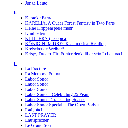
Junge Leute
K
Karaoke Party
KARELIA. A Queer Forest Fantasy in Two Parts
Keine Krippenspiele mehr
Kindheiten
KLITTERN (aesopica)
KÖNIGIN IM DRECK - a musical Reading
Kreischende Weiber*
Krispy Dream. Ein Portier denkt über sein Leben nach
L
La Fracture
La Memoria Futura
Labor Sonor
Labor Sonor
Labor Sonor
Labor Sonor - Celebrating 25 Years
Labor Sonor : Translating Spaces
Labor Sonor Special: »The Open Body«
Ladybitch
LAST PRAYER
Lautsprecher
Le Grand Soir