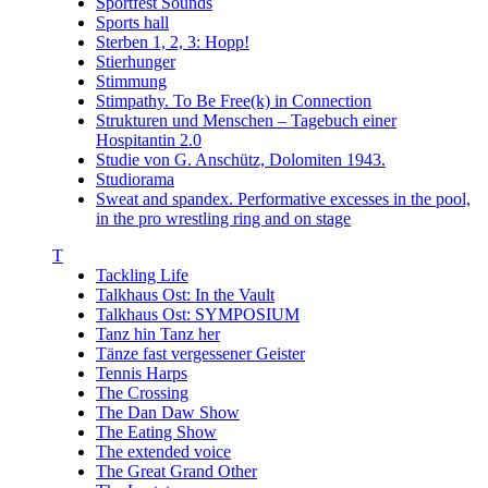
Sportfest Sounds
Sports hall
Sterben 1, 2, 3: Hopp!
Stierhunger
Stimmung
Stimpathy. To Be Free(k) in Connection
Strukturen und Menschen – Tagebuch einer
Hospitantin 2.0
Studie von G. Anschütz, Dolomiten 1943.
Studiorama
Sweat and spandex. Performative excesses in the pool,
in the pro wrestling ring and on stage
T
Tackling Life
Talkhaus Ost: In the Vault
Talkhaus Ost: SYMPOSIUM
Tanz hin Tanz her
Tänze fast vergessener Geister
Tennis Harps
The Crossing
The Dan Daw Show
The Eating Show
The extended voice
The Great Grand Other