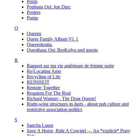
Pools
Pophaus Ost: Jon Darc
Posters
Pump
Q
Queens
Queer Family Album Vl. 1
Queerokratia
Questhaus Ost: BroKolya und guests
R
Rapport sur ma vie antérieure de femme noire
Re/Locating Amo
Recycling of Life
REINHEIT
Remote Together
Requiem For The Real
Richard Wagner - The Drag Queen!
Right-wing structures in darts - about pub culture and
restrictive association politics
S
Sancha Laura
Save A Horse, Ride A Cowgirl — An *explicit* Pony