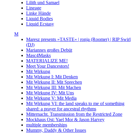
Lilith und Samael
Lineage
Linke Hände
Liquid Bodies
Liquid Ecstasy
M
Maresz presents »TASTE« | ronja (Roomer) | RIP Swirl
(DJ)
Mariannes großes Debüt
Masc4Masks
MATERIALIZE ME!
Meet Your Dancestors!
Mit Wirkung
Mit Wirkung I: Mit Denken
Mit Wirkung II: Mit Sprechen
Mit Wirkung III: Mit Machen
Mit Wirkung IV: Mit Uns
Mit Wirkung V: Mit Media
Mit Wirkung VI: the land speaks to me of something
shared: a prayer for ancestral rhythms
Mitternacht. Transmission from the Restricted Zone
Mockhaus Ost: Yael Mor & Jason Harvey
multiple memberships
Mummy, Daddy & Other Issues