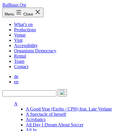
Skip
Ballhaus Ost
to
Ballhaus
Menu
Close
content
Ost
What’s on
Productions
Venue
Visit
Accessibility
Organisms Democracy
Rental
Team
Contact
de
en
A
A Good Year (Escho / CPH) feat. Late Verlane
A Spectacle of herself
Acrobatics
All Day I Dream About Soccer
All In