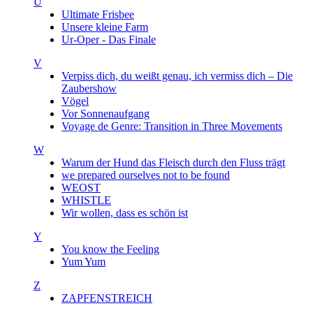
U
Ultimate Frisbee
Unsere kleine Farm
Ur-Oper - Das Finale
V
Verpiss dich, du weißt genau, ich vermiss dich – Die
Zaubershow
Vögel
Vor Sonnenaufgang
Voyage de Genre: Transition in Three Movements
W
Warum der Hund das Fleisch durch den Fluss trägt
we prepared ourselves not to be found
WEOST
WHISTLE
Wir wollen, dass es schön ist
Y
You know the Feeling
Yum Yum
Z
ZAPFENSTREICH