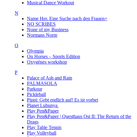
Musical Dance Workout
N
Name Her. Eine Suche nach den Frauen+
NO SCRIBES
None of my Business
Normans Norm
O
Olympia
On Horses – Sports Edition
Oxygènes workshop
P
Palace of Ash and Rain
PALMASOLA
Parkour
Pickleball
Pippi: Gebt endlich auf! Es ist vorbei
Planet Lubunya
Play Pen&Paper
Play Pen&Paper | Questhaus Ost II: The Return of the
Drags
Play Table Tennis
Play Volleyball