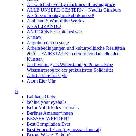
All watched over by machines of loving grace
ALLE UNSERE GESTERN | Natalia Ginzburg
Als Susan Sontag im Publikum saß
Ambient 2: War of the Worlds
ANAL.IZANDO
ANTIGONE <i>pitched</i>
Antisex
Appointment on stage
Arbeitsbedingungen und kulturpolitische Realitäten
2026 – FAIRSTAGE in den freien darstellenden
Künsten
Archivierung als Widerständige Praxis - Eine
Wissensressource der praktizierten Solidarität
Artistic bike freestyle
Atom Eier Uhr
B
Ballhaus Odds
behind your eyeballs
Beim Anblick des Urknalls
Berliner Amateur*innen
BESSER WERDEN!
Best Compilation Ever
Best Funeral Ever (my russian funeral)
Beton. Wüste. Zukunft.