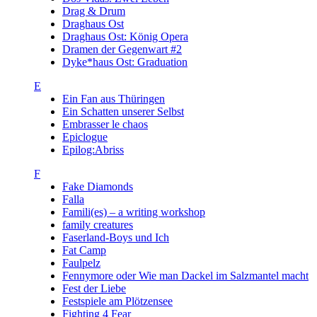
Drag & Drum
Draghaus Ost
Draghaus Ost: König Opera
Dramen der Gegenwart #2
Dyke*haus Ost: Graduation
E
Ein Fan aus Thüringen
Ein Schatten unserer Selbst
Embrasser le chaos
Epiclogue
Epilog:Abriss
F
Fake Diamonds
Falla
Famili(es) – a writing workshop
family creatures
Faserland-Boys und Ich
Fat Camp
Faulpelz
Fennymore oder Wie man Dackel im Salzmantel macht
Fest der Liebe
Festspiele am Plötzensee
Fighting 4 Fear