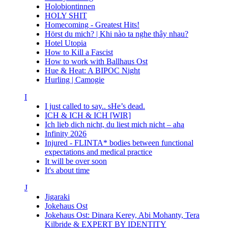
Holobiontinnen
HOLY SHIT
Homecoming - Greatest Hits!
Hörst du mich? | Khi nào ta nghe thây nhau?
Hotel Utopia
How to Kill a Fascist
How to work with Ballhaus Ost
Hue & Heat: A BIPOC Night
Hurling | Camogie
I
I just called to say.. sHe’s dead.
ICH & ICH & ICH [WIR]
Ich lieb dich nicht, du liest mich nicht – aha
Infinity 2026
Injured - FLINTA* bodies between functional
expectations and medical practice
It will be over soon
It's about time
J
Jigaraki
Jokehaus Ost
Jokehaus Ost: Dinara Kerey, Abi Mohanty, Tera
Kilbride & EXPERT BY IDENTITY