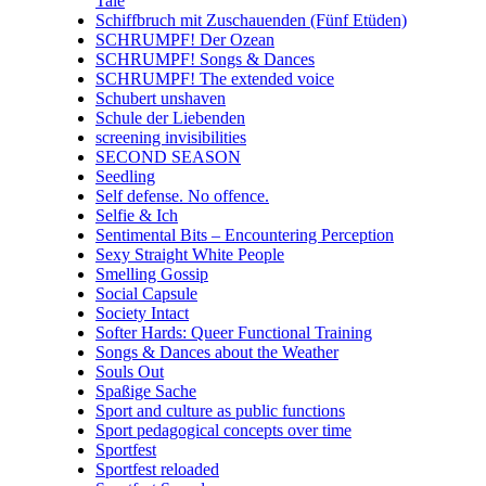
Tale
Schiffbruch mit Zuschauenden (Fünf Etüden)
SCHRUMPF! Der Ozean
SCHRUMPF! Songs & Dances
SCHRUMPF! The extended voice
Schubert unshaven
Schule der Liebenden
screening invisibilities
SECOND SEASON
Seedling
Self defense. No offence.
Selfie & Ich
Sentimental Bits – Encountering Perception
Sexy Straight White People
Smelling Gossip
Social Capsule
Society Intact
Softer Hards: Queer Functional Training
Songs & Dances about the Weather
Souls Out
Spaßige Sache
Sport and culture as public functions
Sport pedagogical concepts over time
Sportfest
Sportfest reloaded