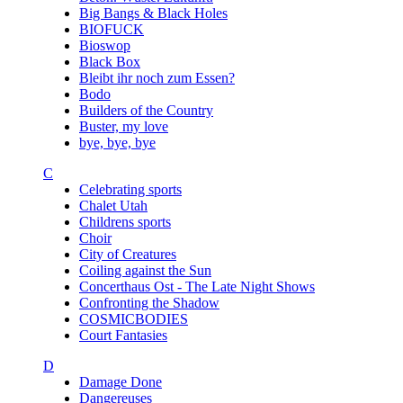
Big Bangs & Black Holes
BIOFUCK
Bioswop
Black Box
Bleibt ihr noch zum Essen?
Bodo
Builders of the Country
Buster, my love
bye, bye, bye
C
Celebrating sports
Chalet Utah
Childrens sports
Choir
City of Creatures
Coiling against the Sun
Concerthaus Ost - The Late Night Shows
Confronting the Shadow
COSMICBODIES
Court Fantasies
D
Damage Done
Dangereuses