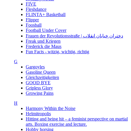
FIVE
Fleshdance
FLINTA+ Basketball
Flipper
Foosball
Football Under Cover
Frauen der Revolutionsstraße | دختران خیابان انقلاب
Freak und Kriegen
Frederick die Maus
Fun Facts - witzig, wichtig, richtig
G
Gargoyles
Gasoline Queen
Gleichzeitigkeiten
GOOD BYE
Gripless Glory
Growing Pains
H
Harmony Within the Noise
Helmitropolis
Hitting and being hit – a feminist perspective on martial
arts. Boxing exercise and lecture.
Hobby horsing