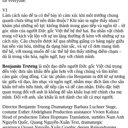
for everyone.
VI
Làm cách nào để ta có thể bày tỏ cảm xúc khi môi trường chung
quanh chưa từng trở nên thân thuộc? Khi nào ta nghe thấy nhau?
khám phá những nỗ lực không thành trong giao tiếp và ngôn từ – từ
góc nhìn của người Đức gốc Việt thế hệ thứ hai. Ba nhân vật chính
trong vở kịch vật lộn với sự im lặng thường đi kèm với những sự xa
cách này. Câu chuyện được kể qua những giằng co hàng ngày giữa
hai nền văn hóa, những đa dạng bản sắc, và sự cô đơn mang tính
thế hệ, với mong muốn để các thế hệ tìm thấy những điểm chạm –
dù là trong văn hóa, ngôn ngữ, hay với chính mình.
Benjamin Trương
là một đạo diễn người Đức gốc Việt chú trọng
đến việc đưa sân khấu đến gần hơn với công chúng và tìm kiếm
cảm giác cộng đồng. Các tác phẩm của Benjamin ra đời từ sự tương
tác giữa vũ đạo, âm nhạc và ngôn ngữ, nhằm mục đích làm cho sân
khấu trở nên hữu hình, dễ tiếp cận và dễ cảm nhận. Điều đặc biệt
quan trọng đối với anh là không để sân khấu loại trừ chính cha mẹ
mình. Đối với anh, sân khấu là nơi dành cho tất cả mọi người.
Director
Benjamin Truong
Dramaturgy
Barbara Luchner
Stage,
costume
Esther Abdelghani
Production assistance
Vivien Kaluza
Head of production
Tabea Hopmans
Translation, surtitles
Nam Anh
Nguyễn Quốc, Quang Nguyễn-Xuân
Text, dramaturgic
assistance
Quang Nguyễn-Xuân
Graphic design
Reisundpapier,