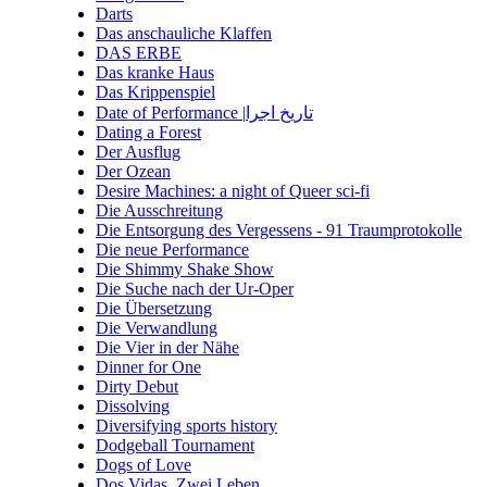
Darts
Das anschauliche Klaffen
DAS ERBE
Das kranke Haus
Das Krippenspiel
Date of Performance |تاریخ اجرا
Dating a Forest
Der Ausflug
Der Ozean
Desire Machines: a night of Queer sci-fi
Die Ausschreitung
Die Entsorgung des Vergessens - 91 Traumprotokolle
Die neue Performance
Die Shimmy Shake Show
Die Suche nach der Ur-Oper
Die Übersetzung
Die Verwandlung
Die Vier in der Nähe
Dinner for One
Dirty Debut
Dissolving
Diversifying sports history
Dodgeball Tournament
Dogs of Love
Dos Vidas. Zwei Leben