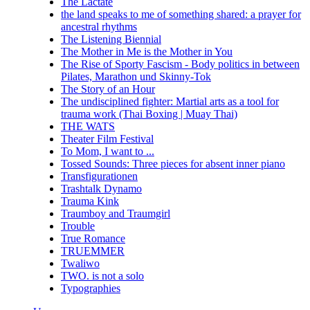
The Lactate
the land speaks to me of something shared: a prayer for
ancestral rhythms
The Listening Biennial
The Mother in Me is the Mother in You
The Rise of Sporty Fascism - Body politics in between
Pilates, Marathon und Skinny-Tok
The Story of an Hour
The undisciplined fighter: Martial arts as a tool for
trauma work (Thai Boxing | Muay Thai)
THE WATS
Theater Film Festival
To Mom, I want to ...
Tossed Sounds: Three pieces for absent inner piano
Transfigurationen
Trashtalk Dynamo
Trauma Kink
Traumboy and Traumgirl
Trouble
True Romance
TRUEMMER
Twaliwo
TWO. is not a solo
Typographies