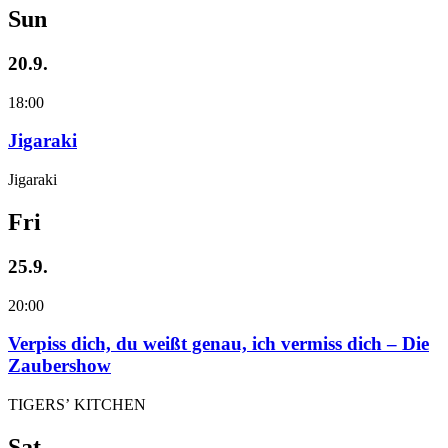
Sun
20.9.
18:00
Jigaraki
Jigaraki
Fri
25.9.
20:00
Verpiss dich, du weißt genau, ich vermiss dich – Die
Zaubershow
TIGERS’ KITCHEN
Sat