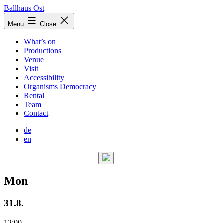
Skip
Ballhaus Ost
to
Ballhaus
Menu
Close
content
Ost
What’s on
Productions
Venue
Visit
Accessibility
Organisms Democracy
Rental
Team
Contact
de
en
Mon
31.8.
12:00