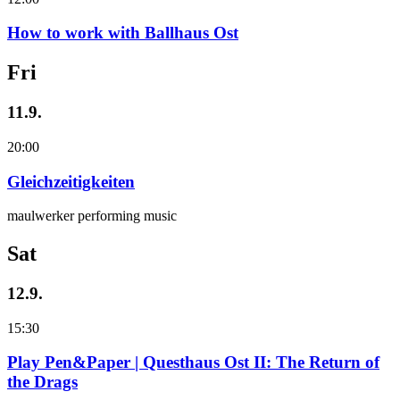
How to work with Ballhaus Ost
Fri
11.9.
20:00
Gleichzeitigkeiten
maulwerker performing music
Sat
12.9.
15:30
Play Pen&Paper | Questhaus Ost II: The Return of
the Drags