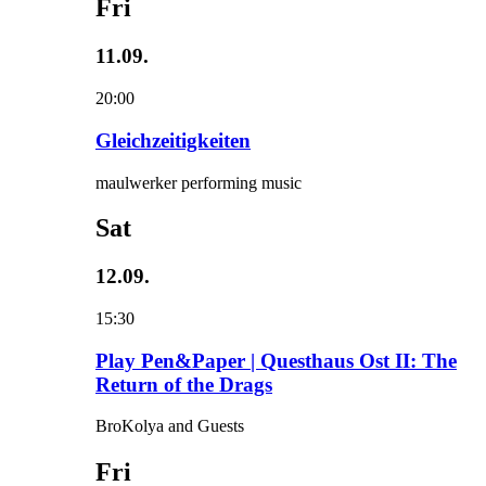
Fri
11.09.
20:00
Gleichzeitigkeiten
maulwerker performing music
Sat
12.09.
15:30
Play Pen&Paper | Questhaus Ost II: The
Return of the Drags
BroKolya and Guests
Fri