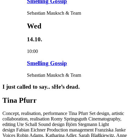
Smelling Gossip
Sebastian Mauksch & Team
Wed
14.10.
10:00
Smelling Gossip
Sebastian Mauksch & Team
I just called to say.. sHe’s dead.
Tina Pfurr
Concept, realisation, performance
Tina Pfurr
Set design, artistic
collaboration, realisation
Romy Springsguth
Cinematography,
editing
Ute Schall
Sound design
Björn Stegmann
Light
design
Fabian Eichner
Production management
Franziska Janke
Voices
Robin Adams, Katharina Adler, Sarah Blaßkiewitz, Anne