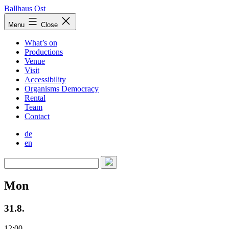
Skip
Ballhaus Ost
to
Ballhaus
Menu
Close
content
Ost
What’s on
Productions
Venue
Visit
Accessibility
Organisms Democracy
Rental
Team
Contact
de
en
Mon
31.8.
12:00