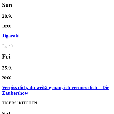
Sun
20.9.
18:00
Jigaraki
Jigaraki
Fri
25.9.
20:00
Verpiss dich, du weißt genau, ich vermiss dich – Die
Zaubershow
TIGERS’ KITCHEN
Sat