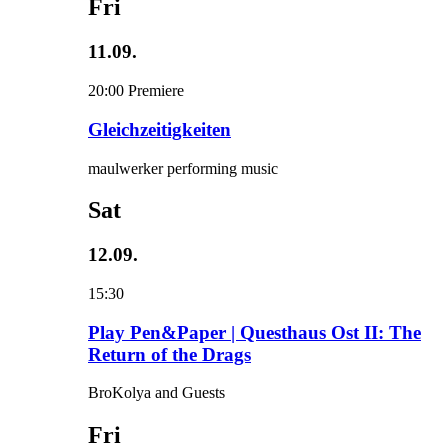
Fri
11.09.
20:00
Premiere
Gleichzeitigkeiten
maulwerker performing music
Sat
12.09.
15:30
Play Pen&Paper | Questhaus Ost II: The
Return of the Drags
BroKolya and Guests
Fri