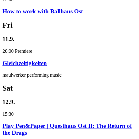
How to work with Ballhaus Ost
Fri
11.9.
20:00
Premiere
Gleichzeitigkeiten
maulwerker performing music
Sat
12.9.
15:30
Play Pen&Paper | Questhaus Ost II: The Return of
the Drags