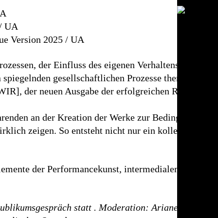
UA
/ UA
eue Version 2025 / UA
rozessen, der Einfluss des eigenen Verhaltens auf die
spiegelnden gesellschaftlichen Prozesse thematisieren
R], der neuen Ausgabe der erfolgreichen Reihe maul
ührenden an der Kreation der Werke zur Bedingung hat, 
rklich zeigen. So entsteht nicht nur ein kollektiver Au
Elemente der Performancekunst, intermedialen Kunst un
Publikumsgespräch statt . Moderation: Ariane Jeßulat, 