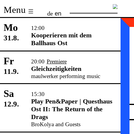
Skip
Menu
de
en
to
content
Mo
12:00
Kooperieren mit dem
31.8.
Ballhaus Ost
Fr
20:00
Premiere
Gleichzeitigkeiten
11.9.
maulwerker performing music
Sa
15:30
Play Pen&Paper | Questhaus
12.9.
Ost II: The Return of the
Drags
BroKolya and Guests