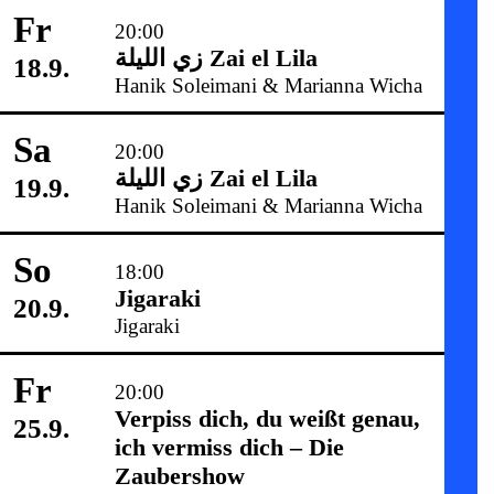
Fr
20:00
زي‌ اللیلة Zai el Lila
18.9.
Hanik Soleimani & Marianna Wicha
Sa
20:00
زي‌ اللیلة Zai el Lila
19.9.
Hanik Soleimani & Marianna Wicha
So
18:00
Jigaraki
20.9.
Jigaraki
Fr
20:00
Verpiss dich, du weißt genau,
25.9.
ich vermiss dich – Die
Zaubershow