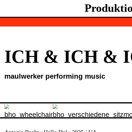
Produkti
ICH & ICH & 
maulwerker performing music
Antonia Baehr »Hallo Du!« 2025 / UA