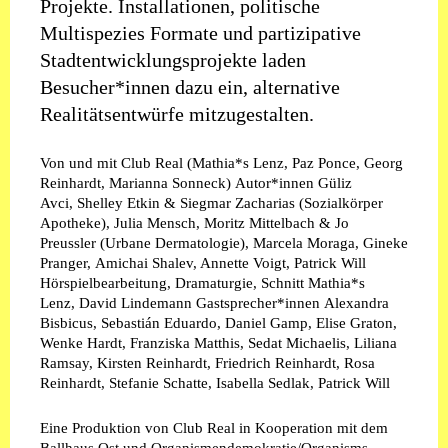
Projekte. Installationen, politische
Multispezies Formate und partizipative
Stadtentwicklungsprojekte laden
Besucher*innen dazu ein, alternative
Realitätsentwürfe mitzugestalten.
Von und mit
Club Real (Mathia*s Lenz, Paz Ponce, Georg
Reinhardt, Marianna Sonneck)
Autor*innen
Güliz
Avci, Shelley Etkin & Siegmar Zacharias (Sozialkörper
Apotheke), Julia Mensch, Moritz Mittelbach & Jo
Preussler (Urbane Dermatologie), Marcela Moraga, Gineke
Pranger, Amichai Shalev, Annette Voigt, Patrick Will
Hörspielbearbeitung, Dramaturgie, Schnitt
Mathia*s
Lenz, David Lindemann
Gastsprecher*innen
Alexandra
Bisbicus, Sebastián Eduardo, Daniel Gamp, Elise Graton,
Wenke Hardt, Franziska Matthis, Sedat Michaelis, Liliana
Ramsay, Kirsten Reinhardt, Friedrich Reinhardt, Rosa
Reinhardt, Stefanie Schatte, Isabella Sedlak, Patrick Will
Eine Produktion von Club Real in Kooperation mit dem