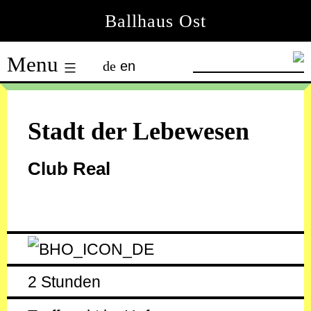
Skip
Ballhaus Ost
to
Ballhaus
content
Menu
de
en
Ost
Stadt der Lebewesen
Club Real
2 Stunden