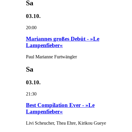
Sa
03.10.
20:00
Mariannes großes Debüt - »Le
Lampenfieber«
Paul Marianne Furtwängler
Sa
03.10.
21:30
Best Compilation Ever - »Le
Lampenfieber«
Livi Scheucher, Thea Ehre, Kirikou Gueye