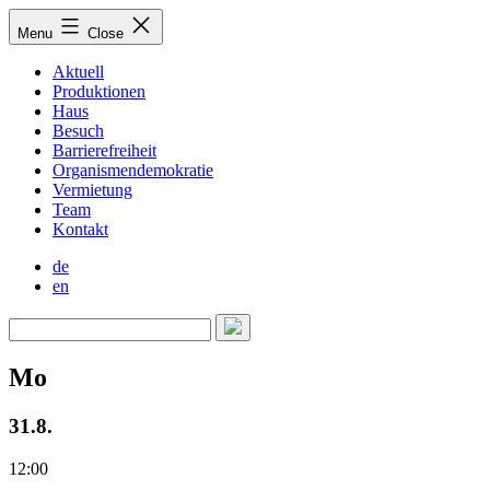
Skip
Menu
Close
to
content
Aktuell
Produktionen
Haus
Besuch
Barrierefreiheit
Organismendemokratie
Vermietung
Team
Kontakt
de
en
Mo
31.8.
12:00