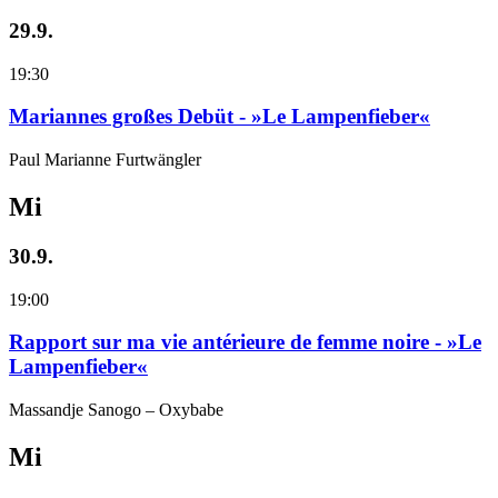
29.9.
19:30
Mariannes großes Debüt - »Le Lampenfieber«
Paul Marianne Furtwängler
Mi
30.9.
19:00
Rapport sur ma vie antérieure de femme noire - »Le
Lampenfieber«
Massandje Sanogo – Oxybabe
Mi