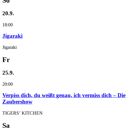
So
20.9.
18:00
Jigaraki
Jigaraki
Fr
25.9.
20:00
Verpiss dich, du weißt genau, ich vermiss dich – Die
Zaubershow
TIGERS’ KITCHEN
Sa