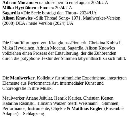
Adrian Mocanu
»cuando se perdió en el agua« 2024/UA
Miika Hyytiäinen
»Emote« 2024/UA
Sagardía
»Die Seele besteigt den Thron« 2024/UA
Alison Knowles
»Silk Thread Song« 1971. Maulwerker-Version
(2008) DEA / neue Version (2024) UA
Die Uraufführungen von Klangkunst-Pionierin Christina Kubisch,
Miika Hyytiäinen, Adrian Mocanu, Sagardìa, Alison Knowles
vollziehen einen Prozess der Entäußerung, der die Zuhörenden
durch die polyphone Textur der Stimmen labyrinthisch zu sich führt.
Die
Maulwerker
, Kollektiv für stimmliche Experimente, integrieren
Elemente aus Performance Art, intermedialer Kunst und
Choreografie in ihre Musik.
Maulwerker
Ariane Jeßulat, Henrik Kairies, Christian Kesten,
Katarina Rasinski, Tilmann Walzer, Steffi Weismann – Stimmen,
Performance, Instrumente, Objekte &
Matthias Engler
(Ensemble
Adapter) – Schlagzeug