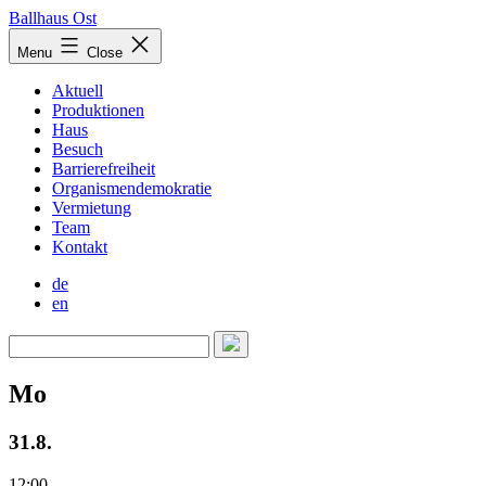
Skip
Ballhaus Ost
to
Ballhaus
Menu
Close
content
Ost
Aktuell
Produktionen
Haus
Besuch
Barrierefreiheit
Organismendemokratie
Vermietung
Team
Kontakt
de
en
Mo
31.8.
12:00