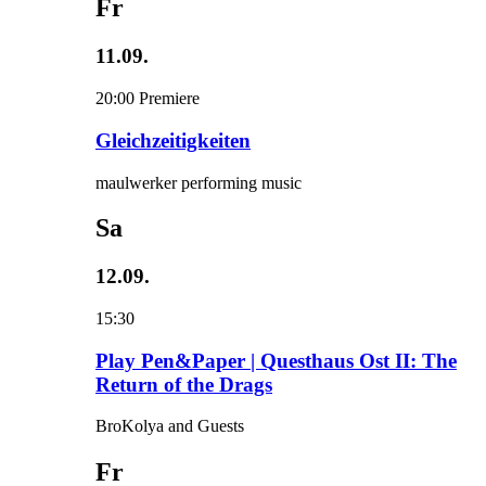
Fr
11.09.
20:00
Premiere
Gleichzeitigkeiten
maulwerker performing music
Sa
12.09.
15:30
Play Pen&Paper | Questhaus Ost II: The
Return of the Drags
BroKolya and Guests
Fr