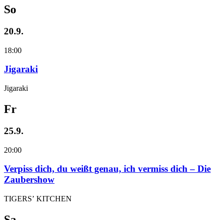
So
20.9.
18:00
Jigaraki
Jigaraki
Fr
25.9.
20:00
Verpiss dich, du weißt genau, ich vermiss dich – Die
Zaubershow
TIGERS’ KITCHEN
Sa