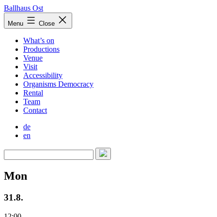
Skip
Ballhaus Ost
to
Ballhaus
Menu
Close
content
Ost
What’s on
Productions
Venue
Visit
Accessibility
Organisms Democracy
Rental
Team
Contact
de
en
Mon
31.8.
12:00