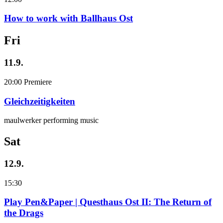
How to work with Ballhaus Ost
Fri
11.9.
20:00
Premiere
Gleichzeitigkeiten
maulwerker performing music
Sat
12.9.
15:30
Play Pen&Paper | Questhaus Ost II: The Return of
the Drags