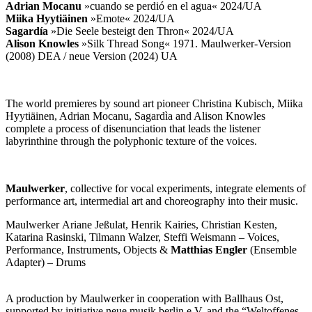
Adrian Mocanu
»cuando se perdió en el agua« 2024/UA
Miika Hyytiäinen
»Emote« 2024/UA
Sagardía
»Die Seele besteigt den Thron« 2024/UA
Alison Knowles
»Silk Thread Song« 1971. Maulwerker-Version
(2008) DEA / neue Version (2024) UA
The world premieres by sound art pioneer Christina Kubisch, Miika
Hyytiäinen, Adrian Mocanu, Sagardìa and Alison Knowles
complete a process of disenunciation that leads the listener
labyrinthine through the polyphonic texture of the voices.
Maulwerker
, collective for vocal experiments, integrate elements of
performance art, intermedial art and choreography into their music.
Maulwerker
Ariane Jeßulat, Henrik Kairies, Christian Kesten,
Katarina Rasinski, Tilmann Walzer, Steffi Weismann – Voices,
Performance, Instruments, Objects &
Matthias Engler
(Ensemble
Adapter) – Drums
A production by Maulwerker in cooperation with Ballhaus Ost,
supported by initiative neue musik berlin e.V. and the “Weltoffenes