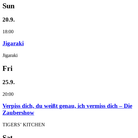
Sun
20.9.
18:00
Jigaraki
Jigaraki
Fri
25.9.
20:00
Verpiss dich, du weißt genau, ich vermiss dich – Die
Zaubershow
TIGERS’ KITCHEN
Sat