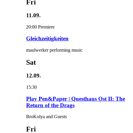
Fri
11.09.
20:00
Premiere
Gleichzeitigkeiten
maulwerker performing music
Sat
12.09.
15:30
Play Pen&Paper | Questhaus Ost II: The
Return of the Drags
BroKolya and Guests
Fri