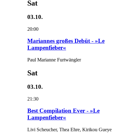
Sat
03.10.
20:00
Mariannes großes Debüt - »Le
Lampenfieber«
Paul Marianne Furtwängler
Sat
03.10.
21:30
Best Compilation Ever - »Le
Lampenfieber«
Livi Scheucher, Thea Ehre, Kirikou Gueye