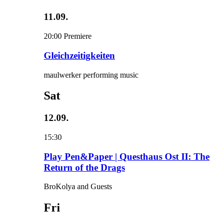
11.09.
20:00
Premiere
Gleichzeitigkeiten
maulwerker performing music
Sat
12.09.
15:30
Play Pen&Paper | Questhaus Ost II: The
Return of the Drags
BroKolya and Guests
Fri