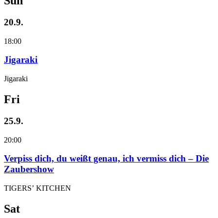
Sun
20.9.
18:00
Jigaraki
Jigaraki
Fri
25.9.
20:00
Verpiss dich, du weißt genau, ich vermiss dich – Die
Zaubershow
TIGERS’ KITCHEN
Sat