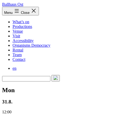
Skip
Ballhaus Ost
to
Ballhaus
Menu
Close
content
Ost
What’s on
Productions
Venue
Visit
Accessibility
Organisms Democracy
Rental
Team
Contact
en
Mon
31.8.
12:00