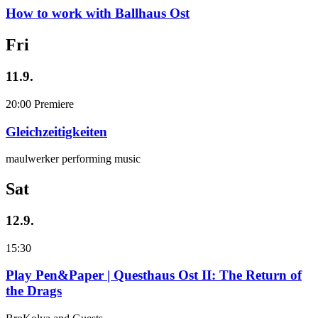
How to work with Ballhaus Ost
Fri
11.9.
20:00
Premiere
Gleichzeitigkeiten
maulwerker performing music
Sat
12.9.
15:30
Play Pen&Paper | Questhaus Ost II: The Return of
the Drags