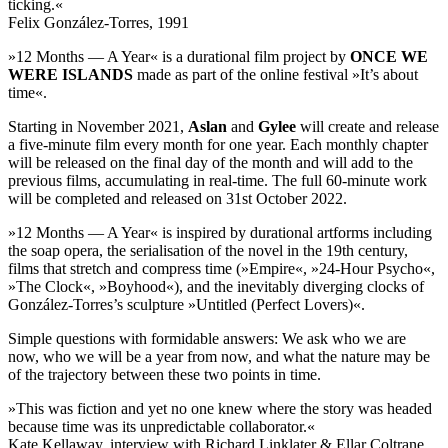
ticking.«
Felix González-Torres, 1991
»12 Months — A Year« is a durational film project by
ONCE WE
WERE ISLANDS
made as part of the online festival »It’s about
time«.
Starting in November 2021,
Aslan
and
Gylee
will create and release
a five-minute film every month for one year. Each monthly chapter
will be released on the final day of the month and will add to the
previous films, accumulating in real-time. The full 60-minute work
will be completed and released on 31st October 2022.
»12 Months — A Year« is inspired by durational artforms including
the soap opera, the serialisation of the novel in the 19th century,
films that stretch and compress time (»Empire«, »24-Hour Psycho«,
»The Clock«, »Boyhood«), and the inevitably diverging clocks of
González-Torres’s sculpture »Untitled (Perfect Lovers)«.
Simple questions with formidable answers: We ask who we are
now, who we will be a year from now, and what the nature may be
of the trajectory between these two points in time.
»This was fiction and yet no one knew where the story was headed
because time was its unpredictable collaborator.«
Kate Kellaway, interview with Richard Linklater & Ellar Coltrane,