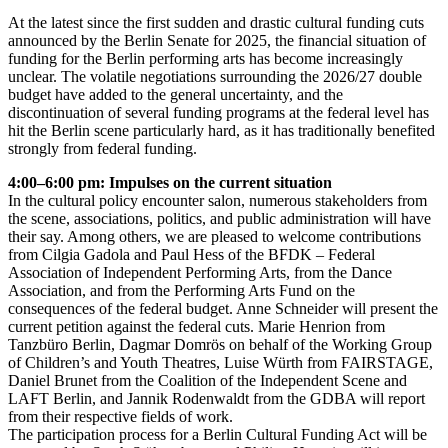
At the latest since the first sudden and drastic cultural funding cuts
announced by the Berlin Senate for 2025, the financial situation of
funding for the Berlin performing arts has become increasingly
unclear. The volatile negotiations surrounding the 2026/27 double
budget have added to the general uncertainty, and the
discontinuation of several funding programs at the federal level has
hit the Berlin scene particularly hard, as it has traditionally benefited
strongly from federal funding.
4:00–6:00 pm: Impulses on the current situation
In the cultural policy encounter salon, numerous stakeholders from
the scene, associations, politics, and public administration will have
their say. Among others, we are pleased to welcome contributions
from Cilgia Gadola and Paul Hess of the BFDK – Federal
Association of Independent Performing Arts, from the Dance
Association, and from the Performing Arts Fund on the
consequences of the federal budget. Anne Schneider will present the
current petition against the federal cuts. Marie Henrion from
Tanzbüro Berlin, Dagmar Domrös on behalf of the Working Group
of Children’s and Youth Theatres, Luise Würth from FAIRSTAGE,
Daniel Brunet from the Coalition of the Independent Scene and
LAFT Berlin, and Jannik Rodenwaldt from the GDBA will report
from their respective fields of work.
The participation process for a Berlin Cultural Funding Act will be