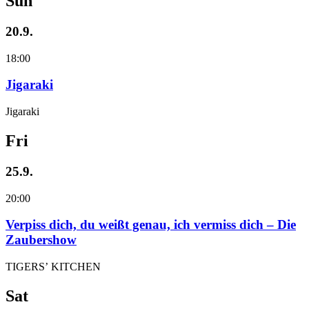
Sun
20.9.
18:00
Jigaraki
Jigaraki
Fri
25.9.
20:00
Verpiss dich, du weißt genau, ich vermiss dich – Die
Zaubershow
TIGERS’ KITCHEN
Sat