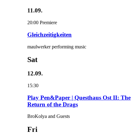
11.09.
20:00
Premiere
Gleichzeitigkeiten
maulwerker performing music
Sat
12.09.
15:30
Play Pen&Paper | Questhaus Ost II: The
Return of the Drags
BroKolya and Guests
Fri