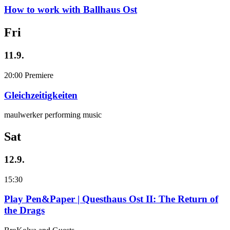
How to work with Ballhaus Ost
Fri
11.9.
20:00
Premiere
Gleichzeitigkeiten
maulwerker performing music
Sat
12.9.
15:30
Play Pen&Paper | Questhaus Ost II: The Return of
the Drags