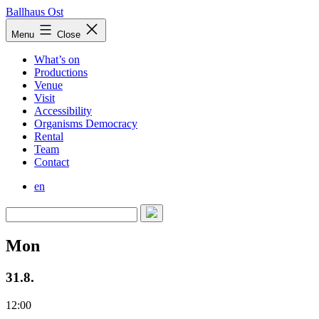
Skip
Ballhaus Ost
to
Ballhaus
Menu
Close
content
Ost
What’s on
Productions
Venue
Visit
Accessibility
Organisms Democracy
Rental
Team
Contact
en
Mon
31.8.
12:00