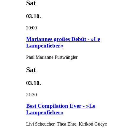
Sat
03.10.
20:00
Mariannes großes Debüt - »Le
Lampenfieber«
Paul Marianne Furtwängler
Sat
03.10.
21:30
Best Compilation Ever - »Le
Lampenfieber«
Livi Scheucher, Thea Ehre, Kirikou Gueye