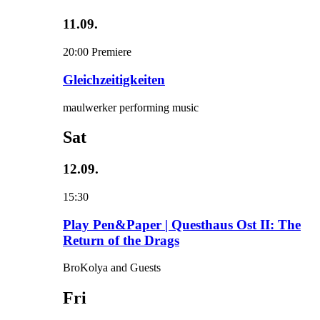
11.09.
20:00
Premiere
Gleichzeitigkeiten
maulwerker performing music
Sat
12.09.
15:30
Play Pen&Paper | Questhaus Ost II: The
Return of the Drags
BroKolya and Guests
Fri