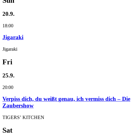
Sun
20.9.
18:00
Jigaraki
Jigaraki
Fri
25.9.
20:00
Verpiss dich, du weißt genau, ich vermiss dich – Die
Zaubershow
TIGERS’ KITCHEN
Sat