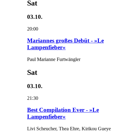
Sat
03.10.
20:00
Mariannes großes Debüt - »Le
Lampenfieber«
Paul Marianne Furtwängler
Sat
03.10.
21:30
Best Compilation Ever - »Le
Lampenfieber«
Livi Scheucher, Thea Ehre, Kirikou Gueye