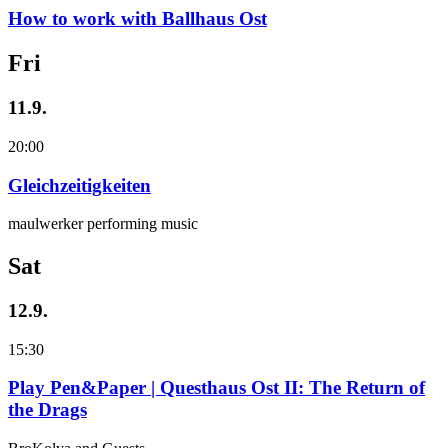
How to work with Ballhaus Ost
Fri
11.9.
20:00
Gleichzeitigkeiten
maulwerker performing music
Sat
12.9.
15:30
Play Pen&Paper | Questhaus Ost II: The Return of
the Drags