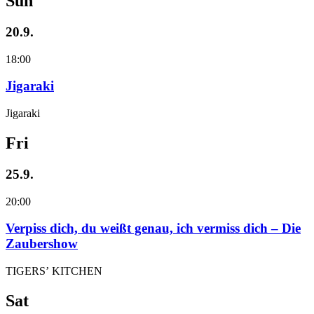
Sun
20.9.
18:00
Jigaraki
Jigaraki
Fri
25.9.
20:00
Verpiss dich, du weißt genau, ich vermiss dich – Die
Zaubershow
TIGERS’ KITCHEN
Sat