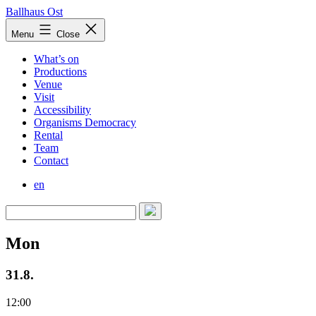
Skip
Ballhaus Ost
to
Ballhaus
Menu
Close
content
Ost
What’s on
Productions
Venue
Visit
Accessibility
Organisms Democracy
Rental
Team
Contact
en
Mon
31.8.
12:00