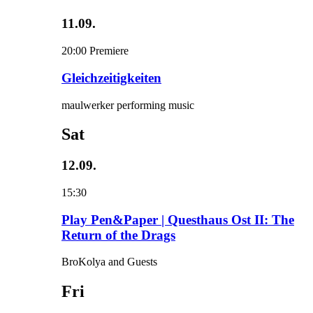
11.09.
20:00
Premiere
Gleichzeitigkeiten
maulwerker performing music
Sat
12.09.
15:30
Play Pen&Paper | Questhaus Ost II: The
Return of the Drags
BroKolya and Guests
Fri