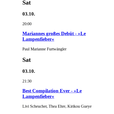
Sat
03.10.
20:00
Mariannes großes Debüt - »Le
Lampenfieber«
Paul Marianne Furtwängler
Sat
03.10.
21:30
Best Compilation Ever - »Le
Lampenfieber«
Livi Scheucher, Thea Ehre, Kirikou Gueye