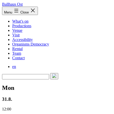
Skip
Ballhaus Ost
to
Ballhaus
Menu
Close
content
Ost
What’s on
Productions
Venue
Visit
Accessibility
Organisms Democracy
Rental
Team
Contact
en
Mon
31.8.
12:00