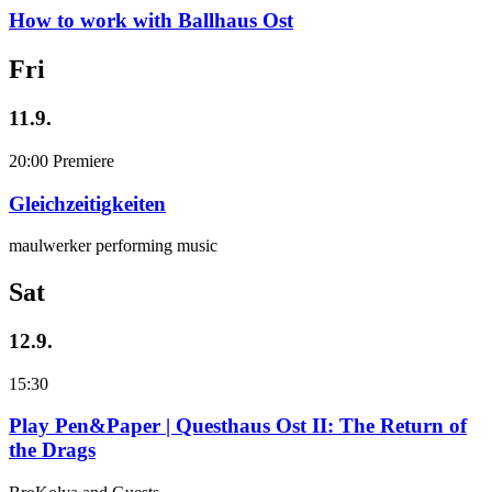
How to work with Ballhaus Ost
Fri
11.9.
20:00
Premiere
Gleichzeitigkeiten
maulwerker performing music
Sat
12.9.
15:30
Play Pen&Paper | Questhaus Ost II: The Return of
the Drags