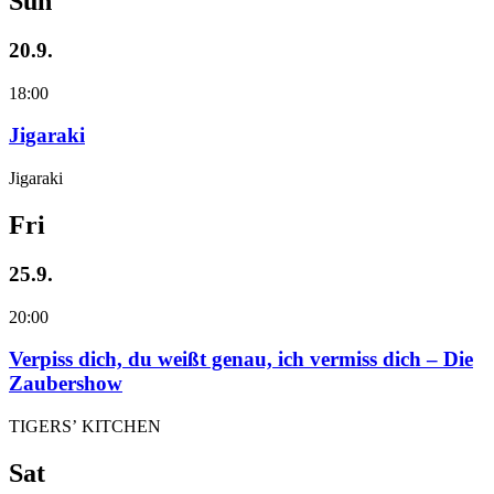
Sun
20.9.
18:00
Jigaraki
Jigaraki
Fri
25.9.
20:00
Verpiss dich, du weißt genau, ich vermiss dich – Die
Zaubershow
TIGERS’ KITCHEN
Sat