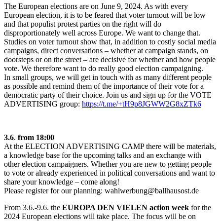
The European elections are on June 9, 2024. As with every
European election, it is to be feared that voter turnout will be low
and that populist protest parties on the right will do
disproportionately well across Europe. We want to change that.
Studies on voter turnout show that, in addition to costly social media
campaigns, direct conversations – whether at campaign stands, on
doorsteps or on the street – are decisive for whether and how people
vote. We therefore want to do really good election campaigning.
In small groups, we will get in touch with as many different people
as possible and remind them of the importance of their vote for a
democratic party of their choice. Join us and sign up for the VOTE
ADVERTISING group:
https://t.me/+tH9p8JGWW2G8xZTk6
3.6
.
from 18:00
At the ELECTION ADVERTISING CAMP there will be materials,
a knowledge base for the upcoming talks and an exchange with
other election campaigners. Whether you are new to getting people
to vote or already experienced in political conversations and want to
share your knowledge – come along!
Please register for our planning: wahlwerbung@ballhausost.de
From 3.6.-9.6. the
EUROPA DEN VIELEN action week
for the
2024 European elections will take place. The focus will be on