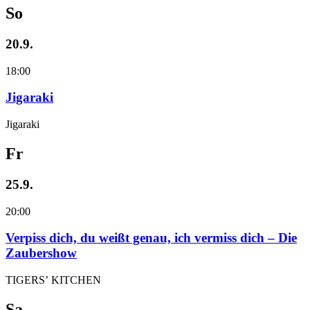
So
20.9.
18:00
Jigaraki
Jigaraki
Fr
25.9.
20:00
Verpiss dich, du weißt genau, ich vermiss dich – Die
Zaubershow
TIGERS’ KITCHEN
Sa