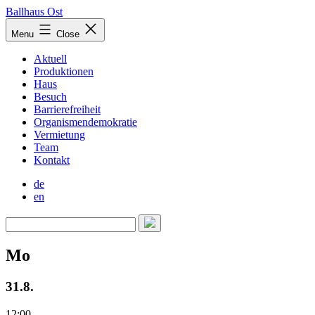
Skip
Ballhaus Ost
to
Ballhaus
Menu
Close
content
Ost
Aktuell
Produktionen
Haus
Besuch
Barrierefreiheit
Organismendemokratie
Vermietung
Team
Kontakt
de
en
Mo
31.8.
12:00