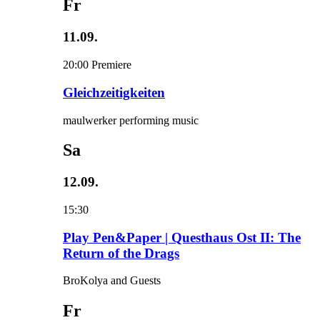
Fr
11.09.
20:00
Premiere
Gleichzeitigkeiten
maulwerker performing music
Sa
12.09.
15:30
Play Pen&Paper | Questhaus Ost II: The
Return of the Drags
BroKolya and Guests
Fr