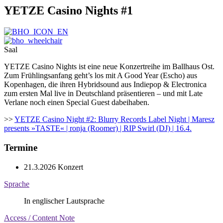
YETZE Casino Nights #1
Saal
YETZE Casino Nights ist eine neue Konzertreihe im Ballhaus Ost.
Zum Frühlingsanfang geht’s los mit A Good Year (Escho) aus
Kopenhagen, die ihren Hybridsound aus Indiepop & Electronica
zum ersten Mal live in Deutschland präsentieren – und mit Late
Verlane noch einen Special Guest dabeihaben.
>>
YETZE Casino Night #2: Blurry Records Label Night | Maresz
presents »TASTE« | ronja (Roomer) | RIP Swirl (DJ) | 16.4.
Termine
21.3.2026
Konzert
Sprache
In englischer Lautsprache
Access / Content Note