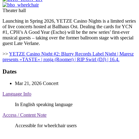
Theater hall
Launching in Spring 2026, YETZE Casino Nights is a limited series
of live concerts hosted at Ballhaus Ost. Dealing the cards for YCN
#1, CPH’s A Good Year (Escho) will be the new series’ first-ever
musical guests – taking over the former ballroom stage with special
guest Late Verlane.
>>
YETZE Casino Night #2: Blurry Records Label Night | Maresz
presents »TASTE« | ronja (Roomer) | RIP Swirl (DJ) | 16.4.
Dates
Mar 21, 2026
Concert
Language Info
In English speaking language
Access / Content Note
Accessible for wheelchair users