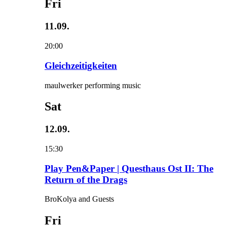
Fri
11.09.
20:00
Gleichzeitigkeiten
maulwerker performing music
Sat
12.09.
15:30
Play Pen&Paper | Questhaus Ost II: The
Return of the Drags
BroKolya and Guests
Fri