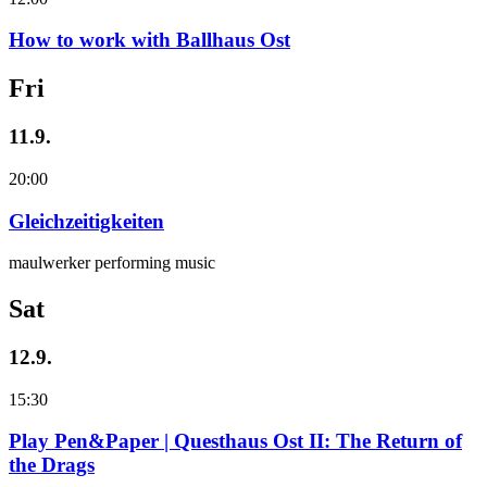
How to work with Ballhaus Ost
Fri
11.9.
20:00
Gleichzeitigkeiten
maulwerker performing music
Sat
12.9.
15:30
Play Pen&Paper | Questhaus Ost II: The Return of
the Drags