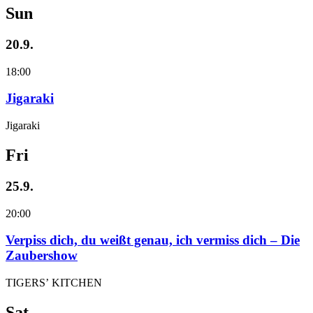
Sun
20.9.
18:00
Jigaraki
Jigaraki
Fri
25.9.
20:00
Verpiss dich, du weißt genau, ich vermiss dich – Die
Zaubershow
TIGERS’ KITCHEN
Sat