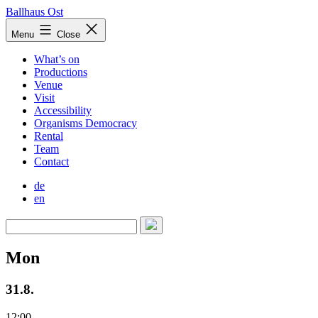
Skip
Ballhaus Ost
to
Ballhaus
Menu
Close
content
Ost
What’s on
Productions
Venue
Visit
Accessibility
Organisms Democracy
Rental
Team
Contact
de
en
Mon
31.8.
12:00