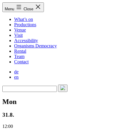
Skip
Menu
Close
to
content
What’s on
Productions
Venue
Visit
Accessibility
Organisms Democracy
Rental
Team
Contact
de
en
Mon
31.8.
12:00