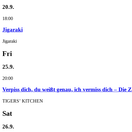
20.9.
18:00
Jigaraki
Jigaraki
Fri
25.9.
20:00
Verpiss dich, du weißt genau, ich vermiss dich – Die
TIGERS’ KITCHEN
Sat
26.9.