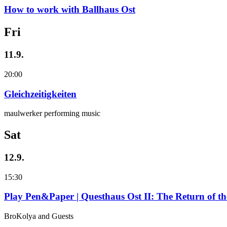
How to work with Ballhaus Ost
Fri
11.9.
20:00
Gleichzeitigkeiten
maulwerker performing music
Sat
12.9.
15:30
Play Pen&Paper | Questhaus Ost II: The Return of t
BroKolya and Guests