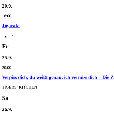
20.9.
18:00
Jigaraki
Jigaraki
Fr
25.9.
20:00
Verpiss dich, du weißt genau, ich vermiss dich – Die
TIGERS’ KITCHEN
Sa
26.9.