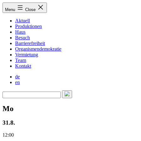
Skip
Menu
Close
to
content
Aktuell
Produktionen
Haus
Besuch
Barrierefreiheit
Organismendemokratie
Vermietung
Team
Kontakt
de
en
Mo
31.8.
12:00