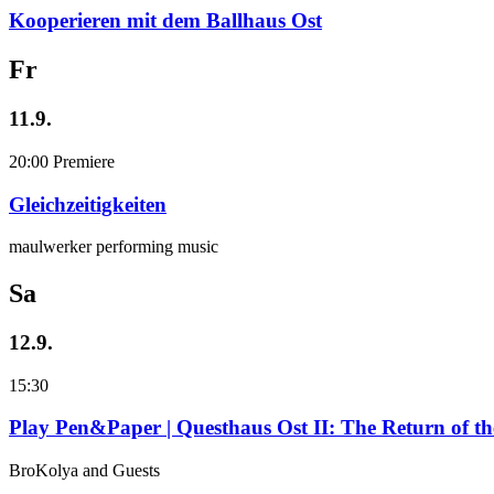
Kooperieren mit dem Ballhaus Ost
Fr
11.9.
20:00
Premiere
Gleichzeitigkeiten
maulwerker performing music
Sa
12.9.
15:30
Play Pen&Paper | Questhaus Ost II: The Return of t
BroKolya and Guests