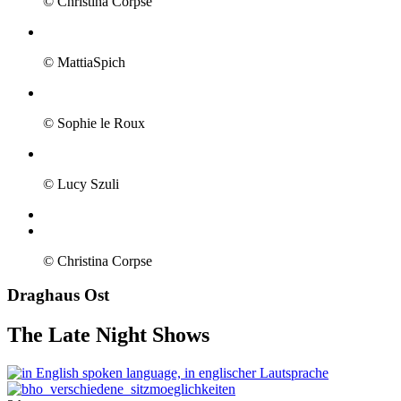
© Christina Corpse
© MattiaSpich
© Sophie le Roux
© Lucy Szuli
© Christina Corpse
Draghaus Ost
The Late Night Shows