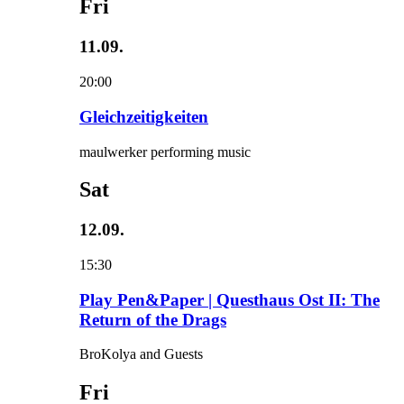
Fri
11.09.
20:00
Gleichzeitigkeiten
maulwerker performing music
Sat
12.09.
15:30
Play Pen&Paper | Questhaus Ost II: The
Return of the Drags
BroKolya and Guests
Fri