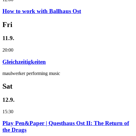
How to work with Ballhaus Ost
Fri
11.9.
20:00
Gleichzeitigkeiten
maulwerker performing music
Sat
12.9.
15:30
Play Pen&Paper | Questhaus Ost II: The Return of
the Drags