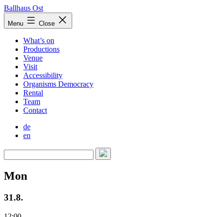
Skip
Ballhaus Ost
to
Ballhaus
Menu
Close
content
Ost
What’s on
Productions
Venue
Visit
Accessibility
Organisms Democracy
Rental
Team
Contact
de
en
Mon
31.8.
12:00