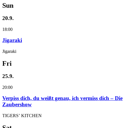
Sun
20.9.
18:00
Jigaraki
Jigaraki
Fri
25.9.
20:00
Verpiss dich, du weißt genau, ich vermiss dich – Die
Zaubershow
TIGERS’ KITCHEN
Sat