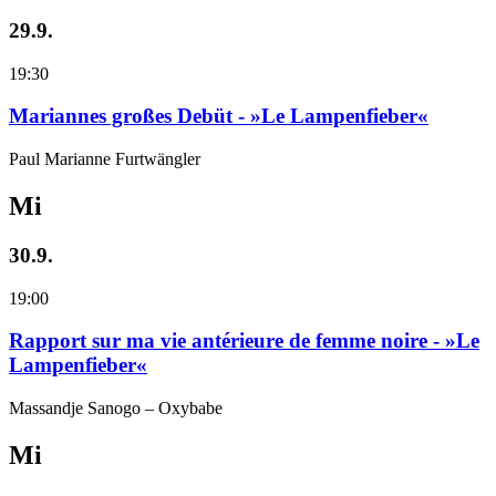
29.9.
19:30
Mariannes großes Debüt - »Le Lampenfieber«
Paul Marianne Furtwängler
Mi
30.9.
19:00
Rapport sur ma vie antérieure de femme noire - »Le
Lampenfieber«
Massandje Sanogo – Oxybabe
Mi