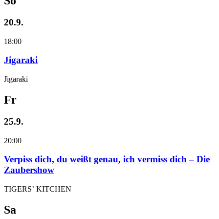
So
20.9.
18:00
Jigaraki
Jigaraki
Fr
25.9.
20:00
Verpiss dich, du weißt genau, ich vermiss dich – Die
Zaubershow
TIGERS’ KITCHEN
Sa