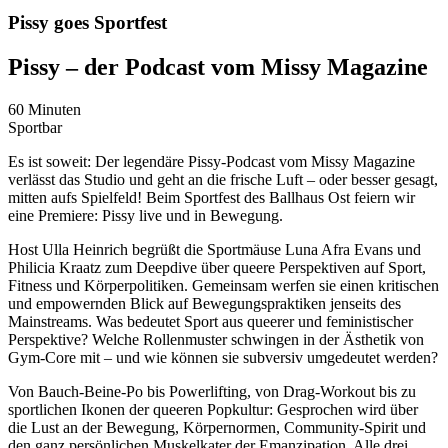
Pissy goes Sportfest
Pissy – der Podcast vom Missy Magazine
60 Minuten
Sportbar
Es ist soweit: Der legendäre Pissy-Podcast vom Missy Magazine
verlässt das Studio und geht an die frische Luft – oder besser gesagt,
mitten aufs Spielfeld! Beim Sportfest des Ballhaus Ost feiern wir
eine Premiere: Pissy live und in Bewegung.
Host Ulla Heinrich begrüßt die Sportmäuse Luna Afra Evans und
Philicia Kraatz zum Deepdive über queere Perspektiven auf Sport,
Fitness und Körperpolitiken. Gemeinsam werfen sie einen kritischen
und empowernden Blick auf Bewegungspraktiken jenseits des
Mainstreams. Was bedeutet Sport aus queerer und feministischer
Perspektive? Welche Rollenmuster schwingen in der Ästhetik von
Gym-Core mit – und wie können sie subversiv umgedeutet werden?
Von Bauch-Beine-Po bis Powerlifting, von Drag-Workout bis zu
sportlichen Ikonen der queeren Popkultur: Gesprochen wird über
die Lust an der Bewegung, Körpernormen, Community-Spirit und
den ganz persönlichen Muskelkater der Emanzipation. Alle drei