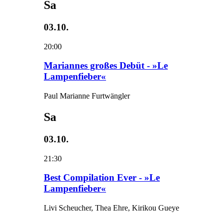
Sa
03.10.
20:00
Mariannes großes Debüt - »Le
Lampenfieber«
Paul Marianne Furtwängler
Sa
03.10.
21:30
Best Compilation Ever - »Le
Lampenfieber«
Livi Scheucher, Thea Ehre, Kirikou Gueye