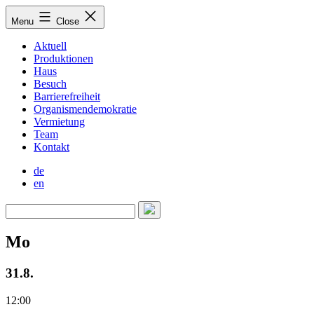
Skip
Menu
Close
to
content
Aktuell
Produktionen
Haus
Besuch
Barrierefreiheit
Organismendemokratie
Vermietung
Team
Kontakt
de
en
Mo
31.8.
12:00