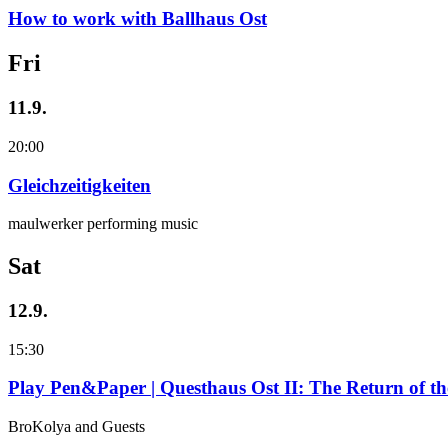
How to work with Ballhaus Ost
Fri
11.9.
20:00
Gleichzeitigkeiten
maulwerker performing music
Sat
12.9.
15:30
Play Pen&Paper | Questhaus Ost II: The Return of t
BroKolya and Guests