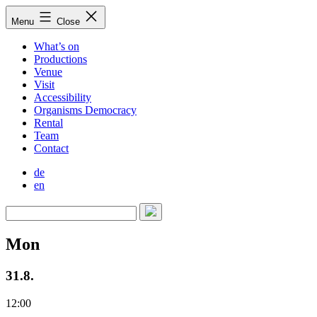
Skip
Menu
Close
to
content
What’s on
Productions
Venue
Visit
Accessibility
Organisms Democracy
Rental
Team
Contact
de
en
Mon
31.8.
12:00