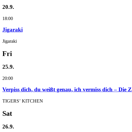
20.9.
18:00
Jigaraki
Jigaraki
Fri
25.9.
20:00
Verpiss dich, du weißt genau, ich vermiss dich – Die
TIGERS’ KITCHEN
Sat
26.9.