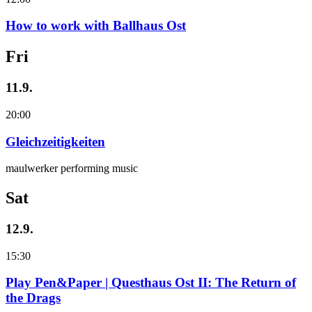
How to work with Ballhaus Ost
Fri
11.9.
20:00
Gleichzeitigkeiten
maulwerker performing music
Sat
12.9.
15:30
Play Pen&Paper | Questhaus Ost II: The Return of
the Drags