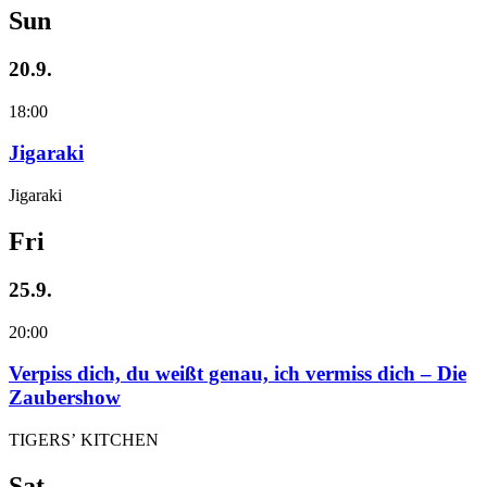
Sun
20.9.
18:00
Jigaraki
Jigaraki
Fri
25.9.
20:00
Verpiss dich, du weißt genau, ich vermiss dich – Die
Zaubershow
TIGERS’ KITCHEN
Sat