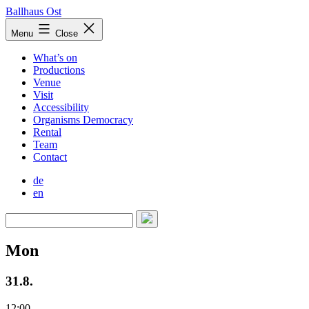
Skip
Ballhaus Ost
to
Ballhaus
Menu
Close
content
Ost
What’s on
Productions
Venue
Visit
Accessibility
Organisms Democracy
Rental
Team
Contact
de
en
Mon
31.8.
12:00