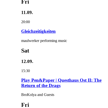
Fri
11.09.
20:00
Gleichzeitigkeiten
maulwerker performing music
Sat
12.09.
15:30
Play Pen&Paper | Questhaus Ost II: The
Return of the Drags
BroKolya and Guests
Fri