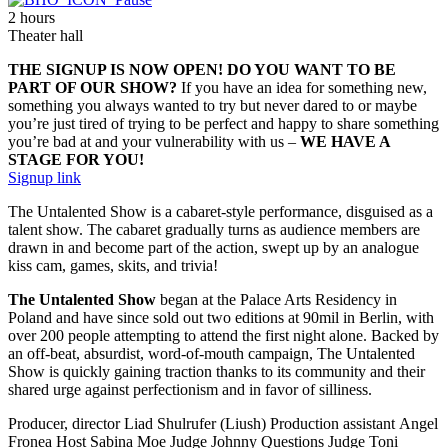
2 hours
Theater hall
THE SIGNUP IS NOW OPEN! DO YOU WANT TO BE
PART OF OUR SHOW?
If you have an idea for something new,
something you always wanted to try but never dared to or maybe
you’re just tired of trying to be perfect and happy to share something
you’re bad at and your vulnerability with us –
WE HAVE A
STAGE FOR YOU!
Signup link
The Untalented Show is a cabaret-style performance, disguised as a
talent show. The cabaret gradually turns as audience members are
drawn in and become part of the action, swept up by an analogue
kiss cam, games, skits, and trivia!
The Untalented Show
began at the Palace Arts Residency in
Poland and have since sold out two editions at 90mil in Berlin, with
over 200 people attempting to attend the first night alone. Backed by
an off-beat, absurdist, word-of-mouth campaign, The Untalented
Show is quickly gaining traction thanks to its community and their
shared urge against perfectionism and in favor of silliness.
Producer, director
Liad Shulrufer (Liush)
Production assistant
Angel
Fronea
Host
Sabina Moe
Judge
Johnny Questions
Judge
Toni