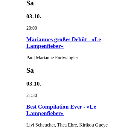
Sa
03.10.
20:00
Mariannes großes Debüt - »Le
Lampenfieber«
Paul Marianne Furtwängler
Sa
03.10.
21:30
Best Compilation Ever - »Le
Lampenfieber«
Livi Scheucher, Thea Ehre, Kirikou Gueye