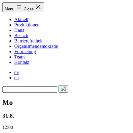
Skip
Menu
Close
to
content
Aktuell
Produktionen
Haus
Besuch
Barrierefreiheit
Organismendemokratie
Vermietung
Team
Kontakt
de
en
Mo
31.8.
12:00