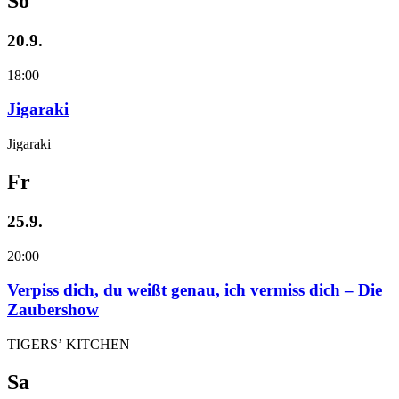
So
20.9.
18:00
Jigaraki
Jigaraki
Fr
25.9.
20:00
Verpiss dich, du weißt genau, ich vermiss dich – Die
Zaubershow
TIGERS’ KITCHEN
Sa