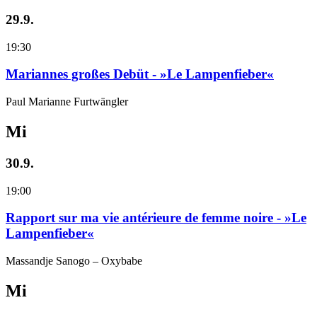
29.9.
19:30
Mariannes großes Debüt - »Le Lampenfieber«
Paul Marianne Furtwängler
Mi
30.9.
19:00
Rapport sur ma vie antérieure de femme noire - »Le
Lampenfieber«
Massandje Sanogo – Oxybabe
Mi