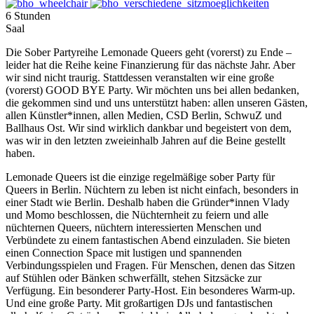
6 Stunden
Saal
Die Sober Partyreihe Lemonade Queers geht (vorerst) zu Ende –
leider hat die Reihe keine Finanzierung für das nächste Jahr. Aber
wir sind nicht traurig. Stattdessen veranstalten wir eine große
(vorerst) GOOD BYE Party. Wir möchten uns bei allen bedanken,
die gekommen sind und uns unterstützt haben: allen unseren Gästen,
allen Künstler*innen, allen Medien, CSD Berlin, SchwuZ und
Ballhaus Ost. Wir sind wirklich dankbar und begeistert von dem,
was wir in den letzten zweieinhalb Jahren auf die Beine gestellt
haben.
Lemonade Queers ist die einzige regelmäßige sober Party für
Queers in Berlin. Nüchtern zu leben ist nicht einfach, besonders in
einer Stadt wie Berlin. Deshalb haben die Gründer*innen Vlady
und Momo beschlossen, die Nüchternheit zu feiern und alle
nüchternen Queers, nüchtern interessierten Menschen und
Verbündete zu einem fantastischen Abend einzuladen. Sie bieten
einen Connection Space mit lustigen und spannenden
Verbindungsspielen und Fragen. Für Menschen, denen das Sitzen
auf Stühlen oder Bänken schwerfällt, stehen Sitzsäcke zur
Verfügung. Ein besonderer Party-Host. Ein besonderes Warm-up.
Und eine große Party. Mit großartigen DJs und fantastischen