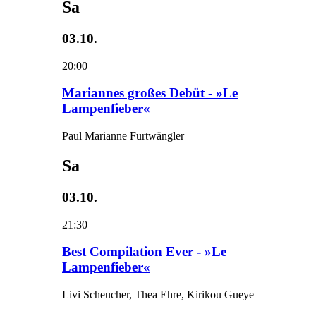
Sa
03.10.
20:00
Mariannes großes Debüt - »Le
Lampenfieber«
Paul Marianne Furtwängler
Sa
03.10.
21:30
Best Compilation Ever - »Le
Lampenfieber«
Livi Scheucher, Thea Ehre, Kirikou Gueye