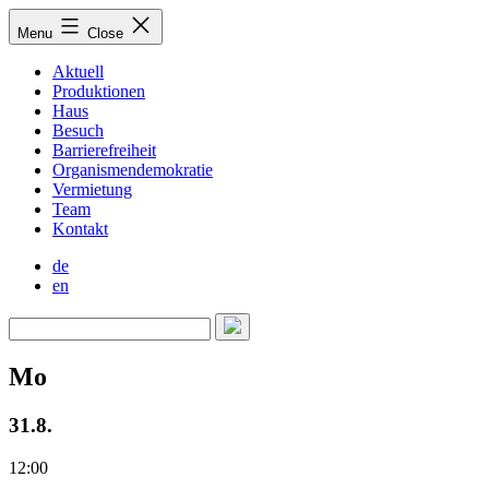
Skip
Menu
Close
to
content
Aktuell
Produktionen
Haus
Besuch
Barrierefreiheit
Organismendemokratie
Vermietung
Team
Kontakt
de
en
Mo
31.8.
12:00