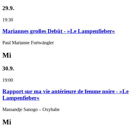
29.9.
19:30
Mariannes großes Debüt - »Le Lampenfieber«
Paul Marianne Furtwängler
Mi
30.9.
19:00
Rapport sur ma vie antérieure de femme noire - »Le
Lampenfieber«
Massandje Sanogo – Oxybabe
Mi