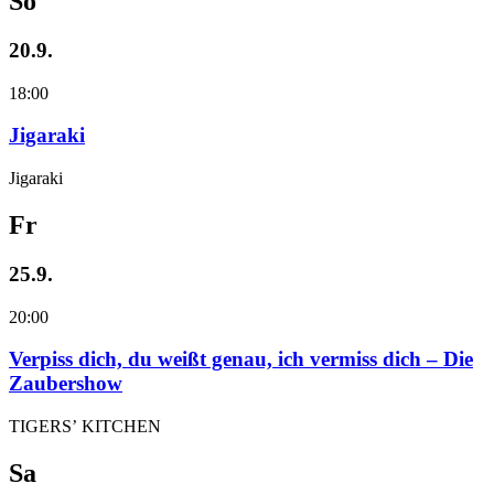
So
20.9.
18:00
Jigaraki
Jigaraki
Fr
25.9.
20:00
Verpiss dich, du weißt genau, ich vermiss dich – Die
Zaubershow
TIGERS’ KITCHEN
Sa