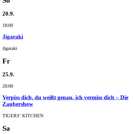
So
20.9.
18:00
Jigaraki
Jigaraki
Fr
25.9.
20:00
Verpiss dich, du weißt genau, ich vermiss dich – Die
Zaubershow
TIGERS’ KITCHEN
Sa