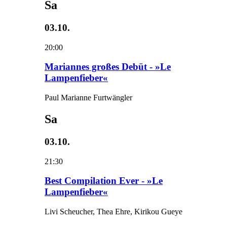
Sa
03.10.
20:00
Mariannes großes Debüt - »Le
Lampenfieber«
Paul Marianne Furtwängler
Sa
03.10.
21:30
Best Compilation Ever - »Le
Lampenfieber«
Livi Scheucher, Thea Ehre, Kirikou Gueye