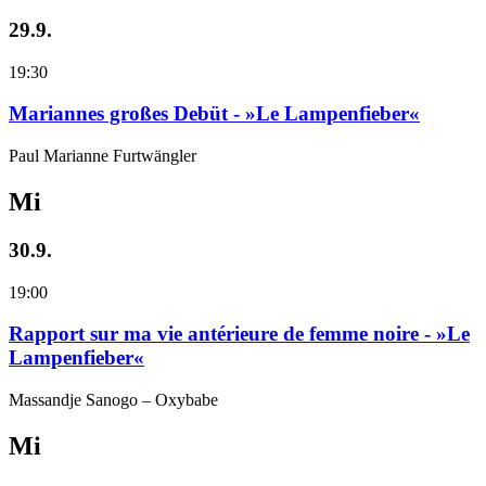
29.9.
19:30
Mariannes großes Debüt - »Le Lampenfieber«
Paul Marianne Furtwängler
Mi
30.9.
19:00
Rapport sur ma vie antérieure de femme noire - »Le
Lampenfieber«
Massandje Sanogo – Oxybabe
Mi