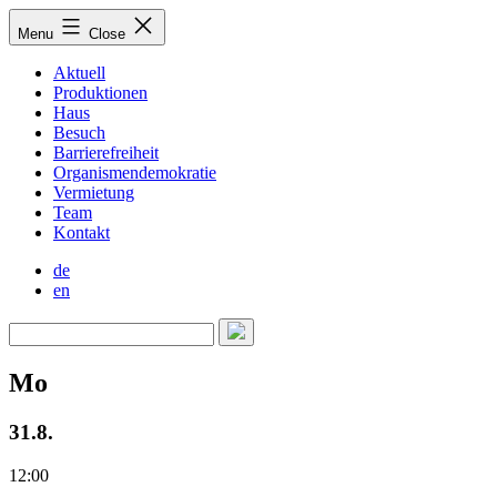
Skip
Menu
Close
to
content
Aktuell
Produktionen
Haus
Besuch
Barrierefreiheit
Organismendemokratie
Vermietung
Team
Kontakt
de
en
Mo
31.8.
12:00