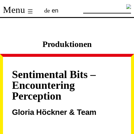
Skip
Menu
de
en
to
content
Produktionen
Sentimental Bits –
Encountering
Perception
Gloria Höckner & Team