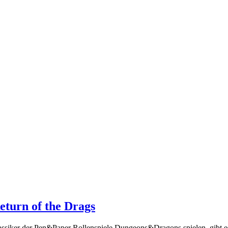
eturn of the Drags
ssiker der Pen&Paper Rollenspiele Dungeons&Dragons spielen, gibt es 