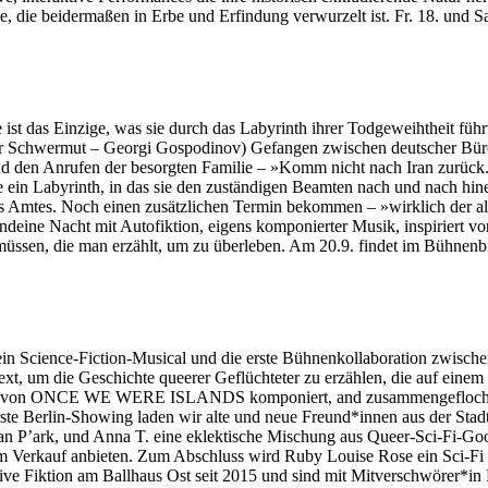
che, die beidermaßen in Erbe und Erfindung verwurzelt ist. Fr. 18. und
st das Einzige, was sie durch das Labyrinth ihrer Todgeweihtheit führt. 
der Schwermut – Georgi Gospodinov) Gefangen zwischen deutscher Büro
d den Anrufen der besorgten Familie – »Komm nicht nach Iran zurück. E
 ein Labyrinth, in das sie den zuständigen Beamten nach und nach hine
des Amtes. Noch einen zusätzlichen Termin bekommen – »wirklich der al
ine Nacht mit Autofiktion, eigens komponierter Musik, inspiriert von
üssen, die man erzählt, um zu überleben. Am 20.9. findet im Bühnenbi
st ein Science-Fiction-Musical und die erste Bühnenkollaboration
Text, um die Geschichte queerer Geflüchteter zu erzählen, die auf ein
n von ONCE WE WERE ISLANDS komponiert, and zusammengeflochten i
erste Berlin-Showing laden wir alte und neue Freund*innen aus der Stad
 Jean P’ark, und Anna T. eine eklektische Mischung aus Queer-Sci-Fi-G
 Verkauf anbieten. Zum Abschluss wird Ruby Louise Rose ein Sci-Fi 
iktion am Ballhaus Ost seit 2015 und sind mit Mitverschwörer*in R