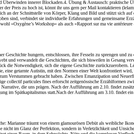
 Überwinden innerer Blockaden.4. Übung & Austausch: praktische Üb
r der Preis zu hoch ist, könnt ihr uns gern per Mail kontaktieren (lel
ich an der Schnittstelle von Körper, Klang und Bild und stützt sich a
rwoben sind, verbindet sie individuelle Erfahrungen und gemeinsame
Sowohl »Oxygène’s Workshop« als auch »Rapport sur ma vie antérieure 
er Geschichte hungern, entschlossen, ihre Fesseln zu sprengen und zu e
n, webt und verwandelt die Geschichten, die sich bisweilen in Gesang 
Stück die Notwendigkeit, sich die eigene Geschichte zurückzuerobern. 
eine getarnte Autistin, mit den Normen einer Welt konfrontiert wird, 
 sie zum Verstummen gebracht haben. Zwischen Emanzipation und Neuerf
e collectif particules fines erforscht zeitgenössische Erzählformen zw
 Narrative, die uns prägen. Nach der Aufführung am 2.10. findet zusä
ung im Spätkapitalismus statt.Nach der Aufführung am 3.10. findet ein 
he: Marianne träumt von einem glamourösen Debüt als weibliche Iko
cht im Glanz der Perfektion, sondern in Verletzlichkeit und Unsiche
ffnet einen Raum, in dem Sehnsüchte, Nöte und die komplexen Verflech