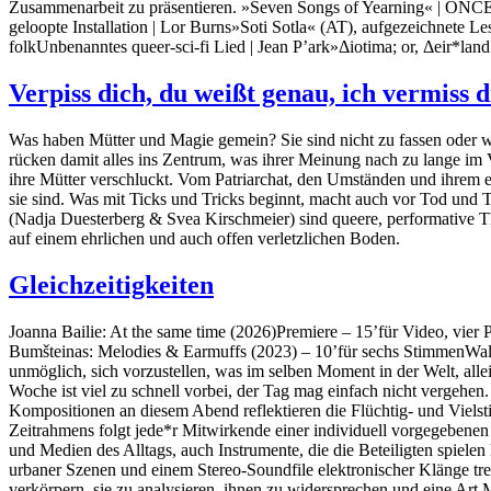
Zusammenarbeit zu präsentieren. »Seven Songs of Yearning« | ON
geloopte Installation | Lor Burns»Soti Sotla« (AT), aufgezeichnete 
folkUnbenanntes queer-sci-fi Lied | Jean P’ark»Δiotima; or, Δeir*lan
Verpiss dich, du weißt genau, ich vermiss
Was haben Mütter und Magie gemein? Sie sind nicht zu fassen oder
rücken damit alles ins Zentrum, was ihrer Meinung nach zu lange im
ihre Mütter verschluckt. Vom Patriarchat, den Umständen und ihrem e
sie sind. Was mit Ticks und Tricks beginnt, macht auch vor Tod un
(Nadja Duesterberg & Svea Kirschmeier) sind queere, performative T
auf einem ehrlichen und auch offen verletzlichen Boden.
Gleichzeitigkeiten
Joanna Bailie: At the same time (2026)Premiere – 15’für Video, vie
Bumšteinas: Melodies & Earmuffs (2023) – 10’für sechs StimmenWalte
unmöglich, sich vorzustellen, was im selben Moment in der Welt, allei
Woche ist viel zu schnell vorbei, der Tag mag einfach nicht vergehen. 
Kompositionen an diesem Abend reflektieren die Flüchtig- und Vielsti
Zeitrahmens folgt jede*r Mitwirkende einer individuell vorgegebene
und Medien des Alltags, auch Instrumente, die die Beteiligten spiele
urbaner Szenen und einem Stereo-Soundfile elektronischer Klänge tr
verkörpern, sie zu analysieren, ihnen zu widersprechen und eine Art 