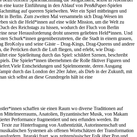
ginn eine kurze Einführung in den Ablauf von Pen&Paper-Spielen
Nachmittag auf queeren Spielwelten. Wer ein Spiel mitbringen und
ht in Berlin. Zum zweiten Mal versammeln sich Drag-Wesen im
ben sich die Held*innen auf eine wilde Mission, um die Welt zu
Dach des Reichstags zu hissen, wodurch der Fluch von Berlin
eine neue Herausforderung droht unseren geliebten Held*innen. Und
hsten Schurk*innen gegenüberzutreten, die die Stadt in einem grauen,
-King BroKolya und seine Gäste – Drag-Kings, Drag-Queens und andere
 die Perücken durch die Luft fliegen, und erlebt, wie Drag-
t eine Spielleitung durch das Spiel: schildert Szenen, beschreibt
 Spiels. Die Spieler*innen übernehmen die Rolle fiktiver Figuren und
 liefert.Viele Entscheidungen und Spielmomente, deren Ausgang
ampir durch das London der 20er Jahre, als Dieb in der Zukunft, mit
n sich selbst an diese Grundregeln hält ist eine
stler*innen schaffen sie einen Raum wo diverse Traditionen auf
ichen Mittelmeerraums, Anatolien, Byzantinischer Musik, von Makam
ierter Performance fragmentiert und neu erfunden werden. Ihr
ge Texte zur Hinterfragung von Authentizität, Autorinnenschaft und
 musikalischen Systemen als offenen Wortschätzen der Transformation
rausfordern. Jigaraki fragt, was zeitgenössischer Folk über Pop und