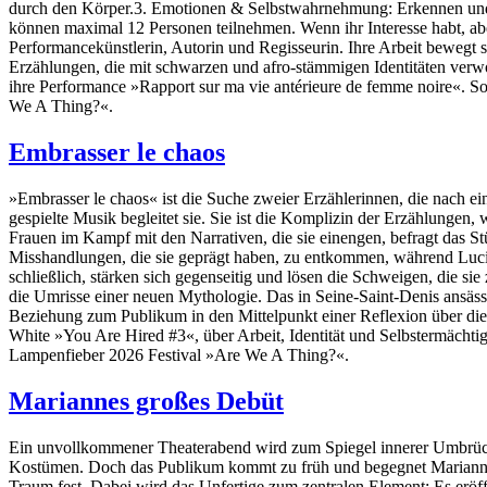
durch den Körper.3. Emotionen & Selbstwahrnehmung: Erkennen und
können maximal 12 Personen teilnehmen. Wenn ihr Interesse habt, abe
Performancekünstlerin, Autorin und Regisseurin. Ihre Arbeit bewegt s
Erzählungen, die mit schwarzen und afro-stämmigen Identitäten ve
ihre Performance »Rapport sur ma vie antérieure de femme noire«. 
We A Thing?«.
Embrasser le chaos
»Embrasser le chaos« ist die Suche zweier Erzählerinnen, die nach ein
gespielte Musik begleitet sie. Sie ist die Komplizin der Erzählunge
Frauen im Kampf mit den Narrativen, die sie einengen, befragt das 
Misshandlungen, die sie geprägt haben, zu entkommen, während Lucie, 
schließlich, stärken sich gegenseitig und lösen die Schweigen, die
die Umrisse einer neuen Mythologie. Das in Seine-Saint-Denis ansässig
Beziehung zum Publikum in den Mittelpunkt einer Reflexion über die
White »You Are Hired #3«, über Arbeit, Identität und Selbstermächtig
Lampenfieber 2026 Festival »Are We A Thing?«.
Mariannes großes Debüt
Ein unvollkommener Theaterabend wird zum Spiegel innerer Umbrüc
Kostümen. Doch das Publikum kommt zu früh und begegnet Marianne ni
Traum fest. Dabei wird das Unfertige zum zentralen Element: Es erö