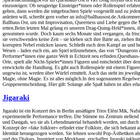
einzusteigen: Ob neugierige Einsteiger*innen oder Rollenspiel erfah
geben, dann werden die mitgebrachten Spiele vorgestellt und zu jede
anleiten will, schreibt gern vorher an info@ballhausost.de.Ankom
Ballhaus Ost, um mit Improvisation, Queerness und Liebe gegen die 
retten.Beim letzten Mal gelang es unseren Drag-Quing-Held*innen, 
genommen wurde. Doch kaum sechs Monate sind vergangen, da frischt
sie verschwenden keine Zeit – sie kleben sich ihre Bärte an, ziehen 
korrupten Nebel ersticken lassen. Schließt euch dem Kampf an und h
Wesen – laden euch ein, am Spiel teilzunehmen, das von “Dungeons & D
Performer*innen eine ganze Welt in Echtzeit neu erfinden.Questhaus-
Orte, spielt alle Nicht-Spieler*innen Figuren und entscheidet über de
entwickeln die Handlung. Es gibt auch Rollenspiele mit einem Figur
ungewiss ist, werden über Würfel ermittelt. Auch das steht im jeweil
Magie, ohne Magie. Es ist alles möglich.In den sogenannten Regelwerk
Gruppenentscheidung. Hier gilt: Solange alle Spaß haben ist alles erla
Jigaraki
Jigaraki ist ein Konzert des in Berlin ansäßigen Trios Elèni Mik, 
experimentelle Performance treffen. Die Stimme ins Zentrum stellend
und Dastgah, wo sie als Lebendmaterial behandelt werden, um durch 
Konzept der »fake folklore« erfindet eine Folklore, die sich bekannt a
Identität herangezogen werden. Sie lehnen sowohl Pop-Ästhetiken als
und des Dialogs. Inspiriert von Meykhane, erschaffen Jigaraki inklusi