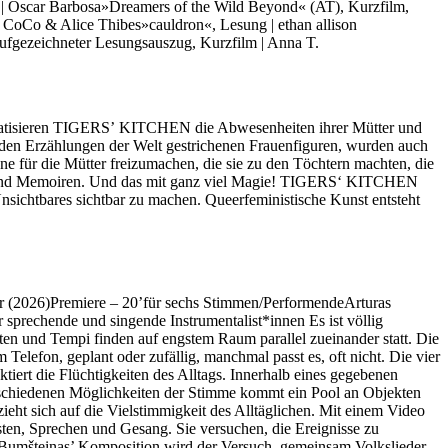
Óscar Barbosa»Dreamers of the Wild Beyond« (AT), Kurzfilm,
| CoCo & Alice Thibes»cauldron«, Lesung | ethan allison
 aufgezeichneter Lesungsauszug, Kurzfilm | Anna T.
hematisieren TIGERS’ KITCHEN die Abwesenheiten ihrer Mütter und
s den Erzählungen der Welt gestrichenen Frauenfiguren, wurden auch
e für die Mütter freizumachen, die sie zu den Töchtern machten, die
ries und Memoiren. Und das mit ganz viel Magie! TIGERS‘ KITCHEN
sichtbares sichtbar zu machen. Queerfeministische Kunst entsteht
uhr (2026)Premiere – 20’für sechs Stimmen/PerformendeArturas
sprechende und singende Instrumentalist*innen Es ist völlig
eiten und Tempi finden auf engstem Raum parallel zueinander statt. Die
 Telefon, geplant oder zufällig, manchmal passt es, oft nicht. Die vier
iert die Flüchtigkeiten des Alltags. Innerhalb eines gegebenen
erschiedenen Möglichkeiten der Stimme kommt ein Pool an Objekten
ieht sich auf die Vielstimmigkeit des Alltäglichen. Mit einem Video
ten, Sprechen und Gesang. Sie versuchen, die Ereignisse zu
ras Bumšteinas’ Komposition wird der Versuch, gemeinsam Volkslieder