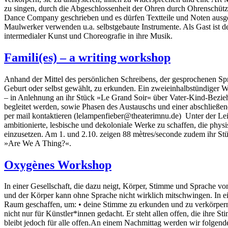
zu singen, durch die Abgeschlossenheit der Ohren durch Ohrenschütz
Dance Company geschrieben und es dürfen Textteile und Noten ausgela
Maulwerker verwenden u.a. selbstgebaute Instrumente. Als Gast ist de
intermedialer Kunst und Choreografie in ihre Musik.
Famili(es) – a writing workshop
Anhand der Mittel des persönlichen Schreibens, der gesprochenen Sp
Geburt oder selbst gewählt, zu erkunden. Ein zweieinhalbstündiger 
– in Anlehnung an ihr Stück »Le Grand Soir« über Vater-Kind-Bezie
begleitet werden, sowie Phasen des Austauschs und einer abschließen
per mail kontaktieren (lelampenfieber@theaterimnu.de) Unter der Le
ambitionierte, lesbische und dekoloniale Werke zu schaffen, die phys
einzusetzen. Am 1. und 2.10. zeigen 88 mètres/seconde zudem ihr St
»Are We A Thing?«.
Oxygènes Workshop
In einer Gesellschaft, die dazu neigt, Körper, Stimme und Sprache v
und der Körper kann ohne Sprache nicht wirklich mitschwingen. In ein
Raum geschaffen, um: • deine Stimme zu erkunden und zu verkörpern•
nicht nur für Künstler*innen gedacht. Er steht allen offen, die ihr
bleibt jedoch für alle offen.An einem Nachmittag werden wir folg