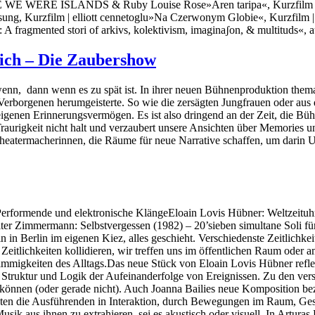
CE WE WERE ISLANDS & Ruby Louise Rose»Aren taripa«, Kurzfilm | 
Lesung, Kurzfilm | elliott cennetoglu»Na Czerwonym Globie«, Kurzfilm 
d: A fragmented stori of arkivs, kolektivism, imaginaʃon, & multituds«,
 dich – Die Zaubershow
 wenn, dann wenn es zu spät ist. In ihrer neuen Bühnenproduktion t
 Verborgenen herumgeisterte. So wie die zersägten Jungfrauen oder au
igenen Erinnerungsvermögen. Es ist also dringend an der Zeit, die Bühn
d Traurigkeit nicht halt und verzaubert unsere Ansichten über Memo
heatermacherinnen, die Räume für neue Narrative schaffen, um darin Un
r Performende und elektronische KlängeEloain Lovis Hübner: Weltzeit
r Zimmermann: Selbstvergessen (1982) – 20’sieben simultane Soli für 
n in Berlin im eigenen Kiez, alles geschieht. Verschiedenste Zeitlichk
Zeitlichkeiten kollidieren, wir treffen uns im öffentlichen Raum oder am
mmigkeiten des Alltags.Das neue Stück von Eloain Lovis Hübner reflekt
n Struktur und Logik der Aufeinanderfolge von Ereignissen. Zu den v
n können (oder gerade nicht). Auch Joanna Bailies neue Komposition bez
eten die Ausführenden in Interaktion, durch Bewegungen im Raum, Ges
Musik aus ihnen zu extrahieren, sei es akustisch oder visuell. In Artu