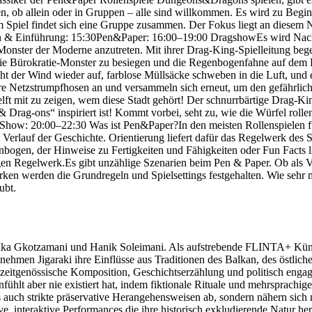
ren, ob allein oder in Gruppen – alle sind willkommen. Es wird zu Be
m Spiel findet sich eine Gruppe zusammen. Der Fokus liegt an diesem 
men & Einführung: 15:30Pen&Paper: 16:00–19:00 DragshowEs wird Nac
Monster der Moderne anzutreten. Mit ihrer Drag-King-Spielleitung bege
die Bürokratie-Monster zu besiegen und die Regenbogenfahne auf dem 
 der Wind wieder auf, farblose Müllsäcke schweben in die Luft, und 
ihre Netzstrumpfhosen an und versammeln sich erneut, um den gefährlic
elft mit zu zeigen, wem diese Stadt gehört! Der schnurrbärtige Drag
rag-ons“ inspiriert ist! Kommt vorbei, seht zu, wie die Würfel rollen,
Show: 20:00–22:30 Was ist Pen&Paper?In den meisten Rollenspielen führ
n Verlauf der Geschichte. Orientierung liefert dafür das Regelwerk des
enbogen, der Hinweise zu Fertigkeiten und Fähigkeiten oder Fun Facts
igen Regelwerk.Es gibt unzählige Szenarien beim Pen & Paper. Ob als V
en werden die Grundregeln und Spielsettings festgehalten. Wie sehr ma
ubt.
Nafsika Gkotzamani und Hanik Soleimani. Als aufstrebende FLINTA+ Kün
 nehmen Jigaraki ihre Einflüsse aus Traditionen des Balkan, des östl
zeitgenössische Komposition, Geschichtserzählung und politisch engag
nfühlt aber nie existiert hat, indem fiktionale Rituale und mehrsprachi
 auch strikte präservative Herangehensweisen ab, sondern nähern sich
ve, interaktive Performances die ihre historisch exkludierende Natur he