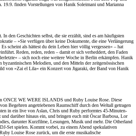
 Sa. 19.9. finden Vorstellungen von Hanik Soleimani und Marianna
In den Geschichten selbst, die sie erzählt, sind es am häufigsten
kratie – »Sie verfügen über keine Dokumente, die eine Verlängerung
s scheint als hättest du dein Leben hier völlig vergessen« – hat
inführt. Reden, reden, reden – damit er sich verheddert, den Faden
lerletzte« – sich noch eine weitere Woche in Berlin erkämpfen. Hanik
 byzantinischen Melodien, und den Mitteln der zeitgenössischen
ld von »Zai el Lila« ein Konzert von Jigaraki, der Band von Hanik
 zwischen ONCE WE WERE ISLANDS und Ruby Louise Rose. Diese
em von Begehren angetriebenen Raumschiff durch den Weltall getragen
n ein live von Aslan, Chris und Ruby performtes 45-Minuten-
t und darüber hinaus ein, und bringen euch mit Óscar Barbosa, Lor
oodies, darunter Kurzfilme, Lesungen, Musik und mehr. Die Otherland
DJ-Set spielen. Kommt vorbei, zu einem Abend spekulativen
uby Louise Rose zurück, um die erste musikalische