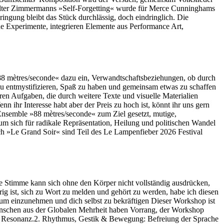
 Walter Zimmermanns »Self-Forgetting« wurde für Merce Cunninghams
ngung bleibt das Stück durchlässig, doch eindringlich. Die
he Experimente, integrieren Elemente aus Performance Art,
»88 mètres/seconde« dazu ein, Verwandtschaftsbeziehungen, ob durch
u entmystifizieren, Spaß zu haben und gemeinsam etwas zu schaffen
n Aufgaben, die durch weitere Texte und visuelle Materialien
ihr Interesse habt aber der Preis zu hoch ist, könnt ihr uns gern
Ensemble »88 mètres/seconde« zum Ziel gesetzt, mutige,
um sich für radikale Repräsentation, Heilung und politischen Wandel
ch »Le Grand Soir« sind Teil des Le Lampenfieber 2026 Festival
ie Stimme kann sich ohne den Körper nicht vollständig ausdrücken,
ig ist, sich zu Wort zu melden und gehört zu werden, habe ich diesen
um einzunehmen und dich selbst zu bekräftigen Dieser Workshop ist
 Menschen aus der Globalen Mehrheit haben Vorrang, der Workshop
nd Resonanz.2. Rhythmus, Gestik & Bewegung: Befreiung der Sprache