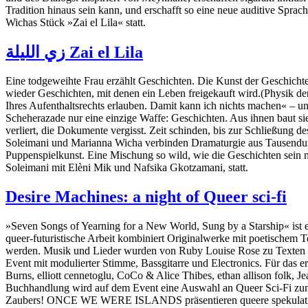
Tradition hinaus sein kann, und erschafft so eine neue auditive Spra
Wichas Stück »Zai el Lila« statt.
زي‌ اللیلة Zai el Lila
Eine todgeweihte Frau erzählt Geschichten. Die Kunst der Geschichte i
wieder Geschichten, mit denen ein Leben freigekauft wird.(Physik 
Ihres Aufenthaltsrechts erlauben. Damit kann ich nichts machen« – un
Scheherazade nur eine einzige Waffe: Geschichten. Aus ihnen baut sie
verliert, die Dokumente vergisst. Zeit schinden, bis zur Schließung 
Soleimani und Marianna Wicha verbinden Dramaturgie aus Tausendunde
Puppenspielkunst. Eine Mischung so wild, wie die Geschichten sein m
Soleimani mit Elèni Mik und Nafsika Gkotzamani, statt.
Desire Machines: a night of Queer sci-fi
»Seven Songs of Yearning for a New World, Sung by a Starship« i
queer-futuristische Arbeit kombiniert Originalwerke mit poetischem 
werden. Musik und Lieder wurden von Ruby Louise Rose zu Texte
Event mit modulierter Stimme, Bassgitarre und Electronics. Für das 
Burns, elliott cennetoglu, CoCo & Alice Thibes, ethan allison folk,
Buchhandlung wird auf dem Event eine Auswahl an Queer Sci-Fi zum
Zaubers! ONCE WE WERE ISLANDS präsentieren queere spekulative F