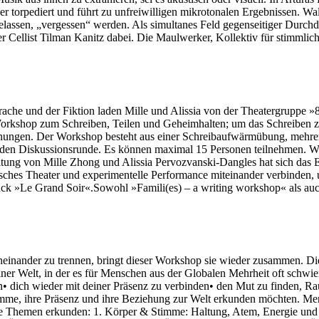
er torpediert und führt zu unfreiwilligen mikrotonalen Ergebnissen.
ssen, „vergessen“ werden. Als simultanes Feld gegenseitiger Durchdri
r Cellist Tilman Kanitz dabei. Die Maulwerker, Kollektiv für stimmlic
rache und der Fiktion laden Mille und Alissia von der Theatergruppe 
Workshop zum Schreiben, Teilen und Geheimhalten; um das Schreiben z
hungen. Der Workshop besteht aus einer Schreibaufwärmübung, mehrere
den Diskussionsrunde. Es können maximal 15 Personen teilnehmen. Wenn 
itung von Mille Zhong und Alissia Pervozvanski-Dangles hat sich das 
isches Theater und experimentelle Performance miteinander verbinden, 
ück »Le Grand Soir«.Sowohl »Famili(es) – a writing workshop« als au
oneinander zu trennen, bringt dieser Workshop sie wieder zusammen. D
er Welt, in der es für Menschen aus der Globalen Mehrheit oft schwier
 dich wieder mit deiner Präsenz zu verbinden• den Mut zu finden, Ra
e Stimme, ihre Präsenz und ihre Beziehung zur Welt erkunden möchten.
ende Themen erkunden: 1. Körper & Stimme: Haltung, Atem, Energie u