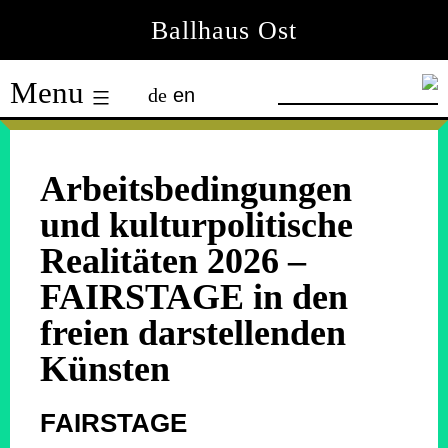
Skip
Ballhaus Ost
to
Ballhaus
content
Menu
de
en
Ost
Arbeitsbedingungen
und kulturpolitische
Realitäten 2026 –
FAIRSTAGE in den
freien darstellenden
Künsten
FAIRSTAGE