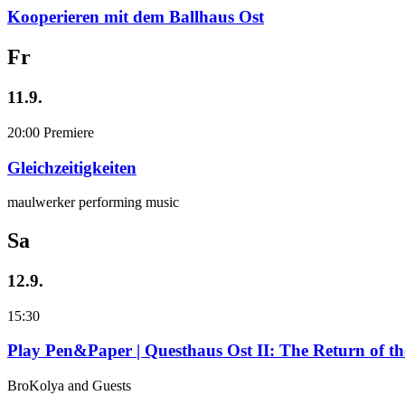
Kooperieren mit dem Ballhaus Ost
Fr
11.9.
20:00
Premiere
Gleichzeitigkeiten
maulwerker performing music
Sa
12.9.
15:30
Play Pen&Paper | Questhaus Ost II: The Return of t
BroKolya and Guests