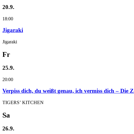
20.9.
18:00
Jigaraki
Jigaraki
Fr
25.9.
20:00
Verpiss dich, du weißt genau, ich vermiss dich – Die
TIGERS’ KITCHEN
Sa
26.9.