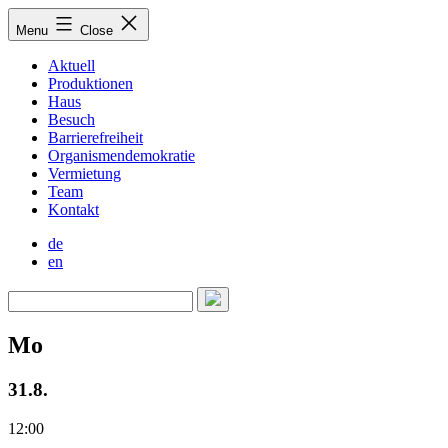
Skip
Menu
Close
to
content
Aktuell
Produktionen
Haus
Besuch
Barrierefreiheit
Organismendemokratie
Vermietung
Team
Kontakt
de
en
Mo
31.8.
12:00