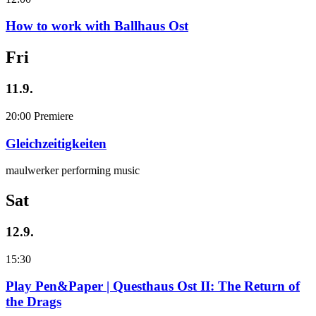
How to work with Ballhaus Ost
Fri
11.9.
20:00
Premiere
Gleichzeitigkeiten
maulwerker performing music
Sat
12.9.
15:30
Play Pen&Paper | Questhaus Ost II: The Return of
the Drags