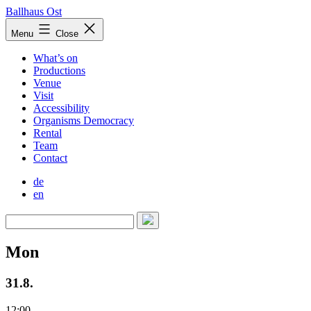
Skip
Ballhaus Ost
to
Ballhaus
Menu
Close
content
Ost
What’s on
Productions
Venue
Visit
Accessibility
Organisms Democracy
Rental
Team
Contact
de
en
Mon
31.8.
12:00