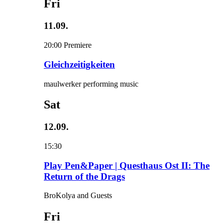
Fri
11.09.
20:00
Premiere
Gleichzeitigkeiten
maulwerker performing music
Sat
12.09.
15:30
Play Pen&Paper | Questhaus Ost II: The
Return of the Drags
BroKolya and Guests
Fri