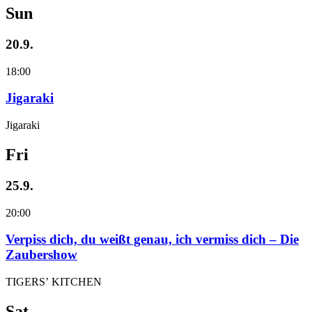
Sun
20.9.
18:00
Jigaraki
Jigaraki
Fri
25.9.
20:00
Verpiss dich, du weißt genau, ich vermiss dich – Die
Zaubershow
TIGERS’ KITCHEN
Sat